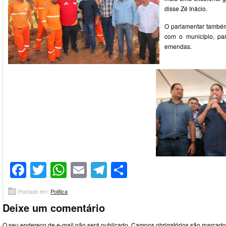
disse Zé Inácio.
O parlamentar també
com o município, par
emendas.
Facebook
Twitter
WhatsApp
Email
Telegram
Compartilhar
Postado em:
Politica
Deixe um comentário
O seu endereço de e-mail não será publicado.
Campos obrigatórios são marcad