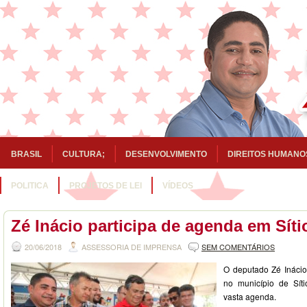
BRASIL
CULTURA;
DESENVOLVIMENTO
DIREITOS HUMANO
POLITICA
PROJETOS DE LEI
VÍDEOS
Zé Inácio participa de agenda em Sít
20/06/2018
ASSESSORIA DE IMPRENSA
SEM COMENTÁRIOS
O deputado Zé Inácio 
no município de Sít
vasta agenda.