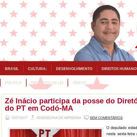
BRASIL
CULTURA;
DESENVOLVIMENTO
DIREITOS HUMANO
POLITICA
PROJETOS DE LEI
VÍDEOS
Zé Inácio participa da posse do Diret
do PT em Codó-MA
15/07/2017
ASSESSORIA DE IMPRENSA
SEM COMENTÁRIOS
O deputado estadu
nesta sexta-feira