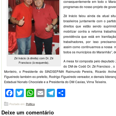
consequentemente em todo o Maran
programas do nosso projeto de gover
Zé Inácio falou ainda da atual sit
brasileiros juntamente com o parti
direitos que estão sendo suprimi
mobilizar contra a reforma trabalhi
previdência que está em tramitação
trabalhadores, por isso precisamo
assim como continuarmos a nossa m
todos os municípios do Maranhão”, d
Zé Inácio (à direita) com Dr. Zé
A mesa foi composta pelo deputado Z
Francisco (à esquerda).
do DM de Codó Dr. Zé Francisco , o
Monteiro, o Presidente do SINDSEP/MA Raimundo Pereira, Ricardo Archer
Figueiredo também ex-prefeito, Rodrigo Figueiredo vereador, e demais lideranç
Estadual Nonato Chocolate e a Presidenta do DM Caxias, Virna Teixeira.
Facebook
Twitter
WhatsApp
Email
Telegram
Compartilhar
Postado em:
Politica
Deixe um comentário