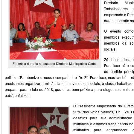
Diretório Mun
Trabalhadores
empossado o Presi
durante sessão so
O evento conto
membros executiv
membros da so
sociais.
Zé Inácio desta
Zé Inácio durante a posse do Diretório Municipal de Codó.
Francisco é a co
do partido princ
político. “Parabenizo o nosso companheiro Dr. Zé Francisco, mas também n
precisamos organizar a militância, os movimentos sociais, a classe trabalha
preparar para a luta de 2018, que estar bem próxima para elegermos mais u
país”, enfatizou.
O Presidente empossado do Diretó
90% dos votos válidos, Dr . Zé F
desafios para sua administraçã
militância e estamos trabalhando no
militantes para engrandece