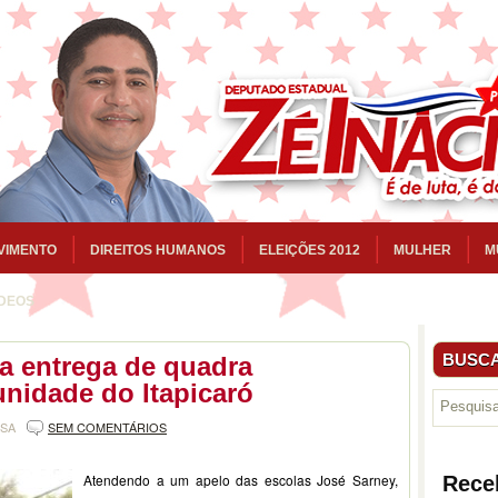
VIMENTO
DIREITOS HUMANOS
ELEIÇÕES 2012
MULHER
M
ÍDEOS
BUSCA
da entrega de quadra
unidade do Itapicaró
NSA
SEM COMENTÁRIOS
Atendendo a um apelo das escolas José Sarney,
Rece