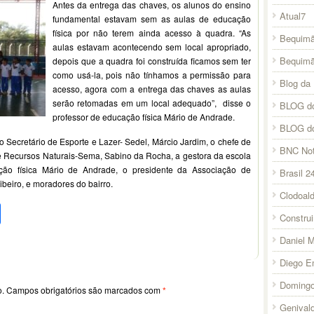
Antes da entrega das chaves, os alunos do ensino
Atual7
fundamental estavam sem as aulas de educação
física por não terem ainda acesso à quadra. “As
Bequimã
aulas estavam acontecendo sem local apropriado,
Bequim
depois que a quadra foi construída ficamos sem ter
como usá-la, pois não tínhamos a permissão para
Blog da 
acesso, agora com a entrega das chaves as aulas
serão retomadas em um local adequado”, disse o
BLOG do
professor de educação física Mário de Andrade.
BLOG d
 Secretário de Esporte e Lazer- Sedel, Márcio Jardim, o chefe de
BNC Not
e Recursos Naturais-Sema, Sabino da Rocha, a gestora da escola
ação física Mário de Andrade, o presidente da Associação de
Brasil 2
beiro, e moradores do bairro.
Clodoal
pp
l
legram
Compartilhar
Constru
Daniel 
Diego E
Domingo
o.
Campos obrigatórios são marcados com
*
Genival