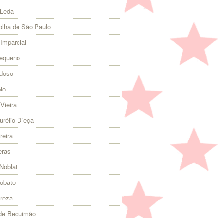
 Leda
olha de São Paulo
 Imparcial
Pequeno
rdoso
lo
Vieira
urélio D`eça
reira
eras
Noblat
Lobato
ereza
 de Bequimão