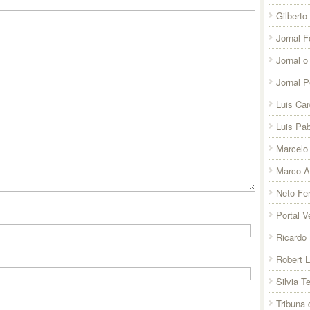
Gilberto
Jornal F
Jornal o
Jornal 
Luis Ca
Luis Pab
Marcelo 
Marco A
Neto Fer
Portal V
Ricardo 
Robert 
Silvia T
Tribuna