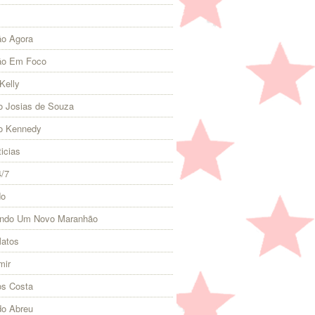
o Agora
ão Em Foco
Kelly
 Josias de Souza
o Kennedy
icias
4/7
do
indo Um Novo Maranhão
Matos
mir
s Costa
do Abreu