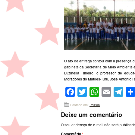
O ato de entrega contou com a presença do
gabinete da Secretária de Meio Ambiente 
Luzinélia Ribeiro, o professor de educ
Moradores do Matões-Turú, José Antonio Ri
Facebook
Twitter
WhatsA
Emai
Te
Postado em:
Politica
Deixe um comentário
O seu endereço de e-mail não será publicad
Comentário
*