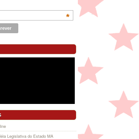
*
S
ine
éia Legislativa do Estado MA