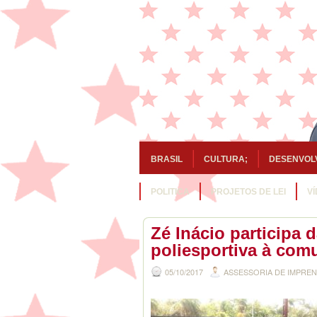
BRASIL
CULTURA;
DESENVOL
POLITICA
PROJETOS DE LEI
V
Zé Inácio participa 
poliesportiva à com
05/10/2017
ASSESSORIA DE IMPRE