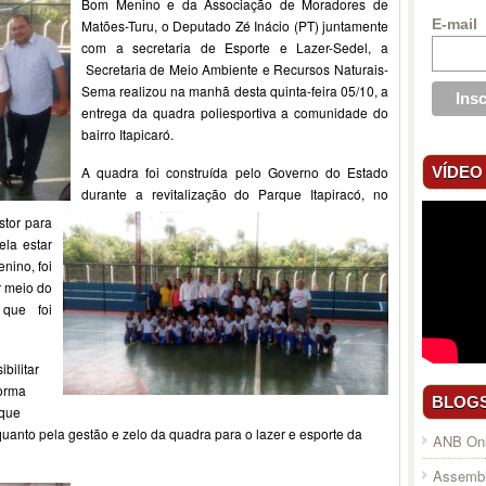
Bom Menino e da Associação de Moradores de
E-mail
Matões-Turu, o Deputado Zé Inácio (PT) juntamente
com a secretaria de Esporte e Lazer-Sedel, a
Secretaria de Meio Ambiente e Recursos Naturais-
Sema realizou na manhã desta quinta-feira 05/10, a
entrega da quadra poliesportiva a comunidade do
bairro Itapicaró.
VÍDEO
A quadra foi construída pelo Governo do Estado
durante a revitalização do Parque Itapiracó, no
stor para
ela estar
nino, foi
r meio do
que foi
bilitar
forma
BLOG
 que
uanto pela gestão e zelo da quadra para o lazer e esporte da
ANB Onl
Assembl