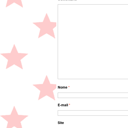
Nome
*
E-mail
*
Site