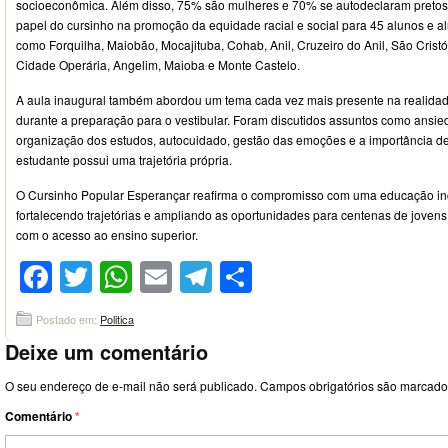
socioeconômica. Além disso, 75% são mulheres e 70% se autodeclaram pretos
papel do cursinho na promoção da equidade racial e social para 45 alunos e al
como Forquilha, Maiobão, Mocajituba, Cohab, Anil, Cruzeiro do Anil, São Crist
Cidade Operária, Angelim, Maioba e Monte Castelo.
A aula inaugural também abordou um tema cada vez mais presente na realidad
durante a preparação para o vestibular. Foram discutidos assuntos como ansie
organização dos estudos, autocuidado, gestão das emoções e a importância 
estudante possui uma trajetória própria.
O Cursinho Popular Esperançar reafirma o compromisso com uma educação inc
fortalecendo trajetórias e ampliando as oportunidades para centenas de jov
com o acesso ao ensino superior.
Facebook
Twitter
WhatsApp
Email
Telegram
Compartilhar
Postado em:
Politica
Deixe um comentário
O seu endereço de e-mail não será publicado.
Campos obrigatórios são marcad
Comentário
*