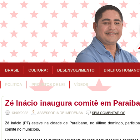
BRASIL
CULTURA;
DESENVOLVIMENTO
DIREITOS HUMANO
POLITICA
PROJETOS DE LEI
VÍDEOS
Zé Inácio inaugura comitê em Paraib
13/09/2022
ASSESSORIA DE IMPRENSA
SEM COMENTÁRIOS
Zé Inácio (PT) esteve na cidade de Paraibano, no último domingo, partici
comitê no município.
Centenas de pessoas se reuniram em frente do local para receber o deputado e