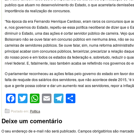
publico que atuam no desenvolvimento do Estado, o que acarretaria demissões
importância da realização de concursos.
“Na época da era Fernando Henrique Cardoso, eram raros os concursos que a
e, nos governos do Estado, repetiu-se essa política neoliberal de dizer que o E
diminuir o Estado, uma das ações é cortar servidor público de carreira. Vejo q
Bolsonaro não se ouve falar em concurso público em nenhuma área, não se ouv
carreiras de servidores públicos. Se ouve falar, sim, numa reforma administrati
principal acabar com concursos públicos, terceirizar, precarizar a relação daq
do nosso povo e em todos os estados da federação e, sobretudo, reduzir o qua
nível federal. E, fatalmente, isso também acaba se refletindo nos governos do es
O parlamentar reconheceu as ações feitas pelo governo do estado em favor do
falta de reajuste dos salários dos servidores, que não acontece deste 2015, “é 
que a gente possa cobrar e dar um aumento real aos servidores, repor a inflação
Facebook
Twitter
WhatsApp
Email
Telegram
Compartilhar
Postado em:
Politica
Deixe um comentário
O seu endereço de e-mail não será publicado.
Campos obrigatórios são marcad