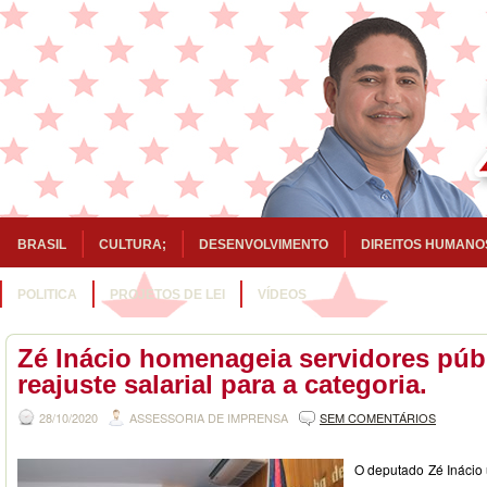
BRASIL
CULTURA;
DESENVOLVIMENTO
DIREITOS HUMANO
POLITICA
PROJETOS DE LEI
VÍDEOS
Zé Inácio homenageia servidores púb
reajuste salarial para a categoria.
28/10/2020
ASSESSORIA DE IMPRENSA
SEM COMENTÁRIOS
O deputado Zé Inácio 