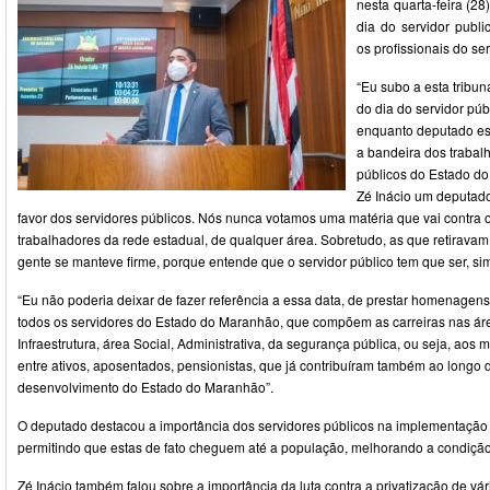
nesta quarta-feira (2
dia do servidor publ
os profissionais do s
“Eu subo a esta tribu
do dia do servidor púb
enquanto deputado es
a bandeira dos trabal
públicos do Estado d
Zé Inácio um deputad
favor dos servidores públicos. Nós nunca votamos uma matéria que vai contra o
trabalhadores da rede estadual, de qualquer área. Sobretudo, as que retiravam 
gente se manteve firme, porque entende que o servidor público tem que ser, sim
“Eu não poderia deixar de fazer referência a essa data, de prestar homenage
todos os servidores do Estado do Maranhão, que compõem as carreiras nas á
Infraestrutura, área Social, Administrativa, da segurança pública, ou seja, aos 
entre ativos, aposentados, pensionistas, que já contribuíram também ao longo 
desenvolvimento do Estado do Maranhão”.
O deputado destacou a importância dos servidores públicos na implementação d
permitindo que estas de fato cheguem até a população, melhorando a condição
Zé Inácio também falou sobre a importância da luta contra a privatização de vá