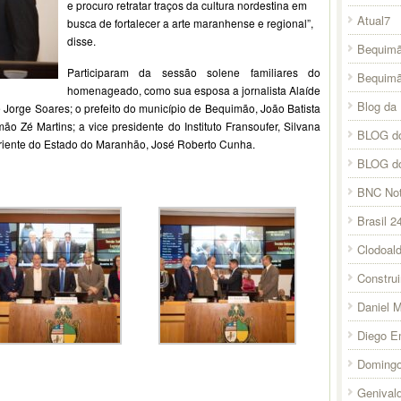
e procuro retratar traços da cultura nordestina em
Atual7
busca de fortalecer a arte maranhense e regional”,
disse.
Bequimã
Participaram da sessão solene familiares do
Bequim
homenageado, como sua esposa a jornalista Alaíde
Blog da 
Jorge Soares; o prefeito do município de Bequimão, João Batista
ão Zé Martins; a vice presidente do Instituto Fransoufer, Silvana
BLOG do
riente do Estado do Maranhão, José Roberto Cunha.
BLOG d
BNC Not
Brasil 2
Clodoal
Constru
Daniel 
Diego E
Domingo
Genival