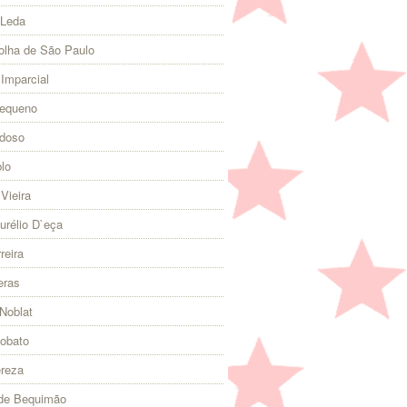
 Leda
olha de São Paulo
 Imparcial
Pequeno
rdoso
lo
Vieira
urélio D`eça
reira
eras
Noblat
Lobato
ereza
 de Bequimão