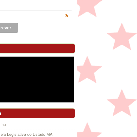
*
S
ine
éia Legislativa do Estado MA