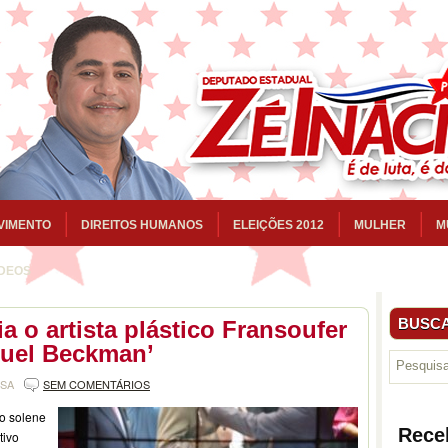
VIMENTO
DIREITOS HUMANOS
ELEIÇÕES 2012
MULHER
M
ÍDEOS
BUSCA
 o artista plástico Fransoufer
uel Beckman’
NSA
SEM COMENTÁRIOS
ão solene
Rece
tivo