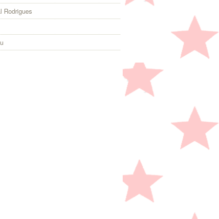
l Rodrigues
eu