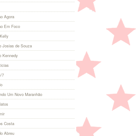
o Agora
ão Em Foco
Kelly
 Josias de Souza
o Kennedy
icias
4/7
do
indo Um Novo Maranhão
Matos
mir
s Costa
do Abreu