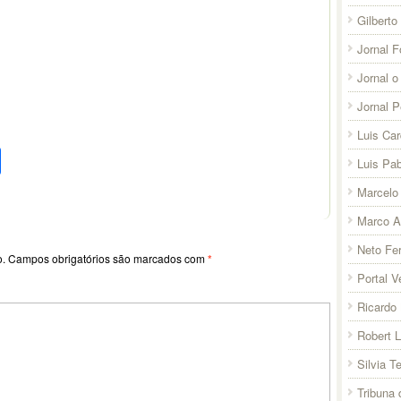
Gilberto
Jornal F
Jornal o
Jornal 
Luis Ca
pp
l
legram
Compartilhar
Luis Pab
Marcelo 
Marco A
Neto Fer
o.
Campos obrigatórios são marcados com
*
Portal V
Ricardo 
Robert 
Silvia T
Tribuna