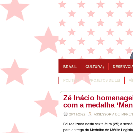
BRASIL
CULTURA;
DESENVOL
POLITICA
PROJETOS DE LEI
V
Zé Inácio homenageia
com a medalha ‘Man
26/11/2022
ASSESSORIA DE IMPRE
Foi realizada nesta sexta-feira (25) a sess
para entrega da Medalha do Mérito Legisla