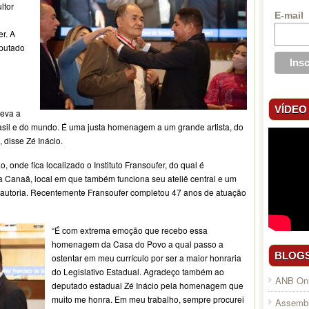
ltor
E-mail
r. A
eputado
VÍDEO
leva a
rasil e do mundo. É uma justa homenagem a um grande artista, do
 disse Zé Inácio.
 onde fica localizado o Instituto Fransoufer, do qual é
da Canaã, local em que também funciona seu ateliê central e um
autoria. Recentemente Fransoufer completou 47 anos de atuação
“É com extrema emoção que recebo essa
homenagem da Casa do Povo a qual passo a
BLOG
ostentar em meu currículo por ser a maior honraria
do Legislativo Estadual. Agradeço também ao
ANB Onl
deputado estadual Zé Inácio pela homenagem que
muito me honra. Em meu trabalho, sempre procurei
Assembl