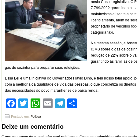
nesta Casa Legislativa. O P
7.799/2002 garantindo a is
mototaxistas e isenta a cat
licenciamento, além de ser
proprietário de veículos rod
categoria taxi.
Na mesma sessão, a Assem
ICMS sobre o gás de cozin
redução de 22% sobre o valo
garantindo às famílias de 
gás de cozinha para preparar suas refeições.
Essa Lei é uma iniciativa do Governador Flavio Dino, e tem nosso total apoio,
com a melhoria da qualidade de vida das pessoas, o que concretiza os direitos
das necessidades do povo maranhense de baixa renda.
Facebook
Twitter
WhatsApp
Email
Telegram
Compartilhar
Postado em:
Politica
Deixe um comentário
O seu endereço de e-mail não será publicado.
Campos obrigatórios são marcad