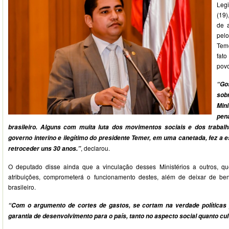
Legi
(19)
de a
pelo
Teme
fat
povo
“Go
sob
Mini
pen
brasileiro. Alguns com muita luta dos movimentos sociais e dos trabal
governo interino e ilegítimo do presidente Temer, em uma canetada, fez a 
, declarou.
retroceder uns 30 anos.”
O deputado disse ainda que a vinculação desses Ministérios a outros, 
atribuições, comprometerá o funcionamento destes, além de deixar de bene
brasileiro.
“Com o argumento de cortes de gastos, se cortam na verdade políticas
garantia de desenvolvimento para o país, tanto no aspecto social quanto cult