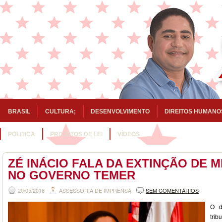
BRASIL
CULTURA;
DESENVOLVIMENTO
DIREITOS HUMANO
POLITICA
PROJETOS DE LEI
VÍDEOS
ZÉ INÁCIO FALA DA EXTINÇÃO DE M
NO GOVERNO TEMER
20/05/2016
ASSESSORIA DE IMPRENSA
SEM COMENTÁRIOS
O d
tr