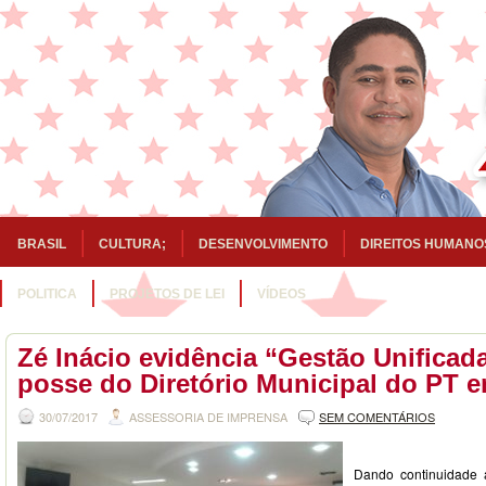
BRASIL
CULTURA;
DESENVOLVIMENTO
DIREITOS HUMANO
POLITICA
PROJETOS DE LEI
VÍDEOS
Zé Inácio evidência “Gestão Unificad
posse do Diretório Municipal do PT 
30/07/2017
ASSESSORIA DE IMPRENSA
SEM COMENTÁRIOS
Dando continuidade a