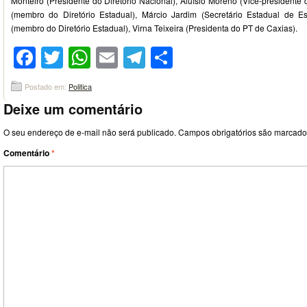
Monteiro (Presidente do Diretório Nacional), Aluísio Moreno (Vice-presidente 
(membro do Diretório Estadual), Márcio Jardim (Secretário Estadual de Es
(membro do Diretório Estadual), Virna Teixeira (Presidenta do PT de Caxias).
Facebook
Twitter
WhatsApp
Email
Telegram
Compartilhar
Postado em:
Politica
Deixe um comentário
O seu endereço de e-mail não será publicado.
Campos obrigatórios são marcad
Comentário
*