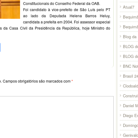
Constitucionais do Conselho Federal da OAB.
Atual7
Foi candidato à vice-prefeito de São Luís pelo PT
ao lado da Deputada Helena Barros Heluy,
Bequimã
candidata a prefeita em 2004. Foi assessor especial
Bequim
s da Casa Civil da Presidência da República, hoje Ministro do
Blog da 
pp
l
legram
Compartilhar
BLOG do
BLOG d
BNC Not
Brasil 2
o.
Campos obrigatórios são marcados com
*
Clodoal
Constru
Daniel 
Diego E
Domingo
Genival