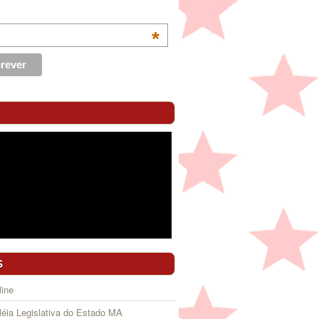
*
S
ine
éia Legislativa do Estado MA