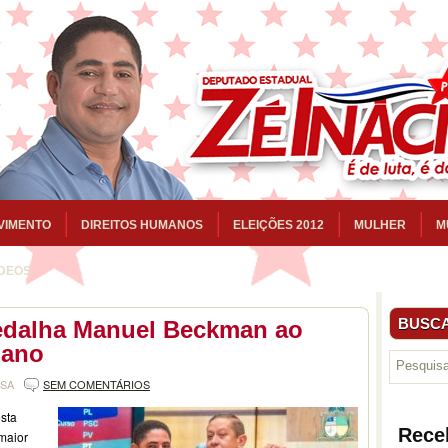
VIMENTO
DIREITOS HUMANOS
ELEIÇÕES 2012
MULHER
M
ÍDEOS
BUSCA
Medalha Manuel Beckman ao
iano
NSA
SEM COMENTÁRIOS
sta
Rece
maior