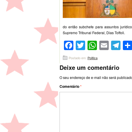
do então subchefe para assuntos jurídico
Supremo Tribunal Federal, Dias Toffoli.
Facebook
Twitter
WhatsA
Emai
Te
Postado em:
Politica
Deixe um comentário
O seu endereço de e-mail não será publicad
Comentário
*