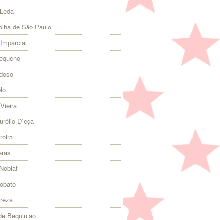
 Leda
olha de São Paulo
 Imparcial
Pequeno
rdoso
lo
Vieira
urélio D`eça
reira
eras
Noblat
Lobato
ereza
 de Bequimão