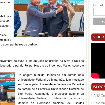
fessor e
E-mail
de luta e
eito, da
stado.”,
os de
VÍDEO
Zé Inácio
m de companheiros de partido.
ovembro de 1964. Filho de José Salustiano da Silva e Delcina
gueredo e pai de Felipe, Hugo e os trigêmeos Maitê, Isadora e
De origem humilde, formou-se em Direito pela
Universidade Federal do Maranhão, tem mestrado
em Direito pela Universidade Federal do Paraná e
BLOG
doutorado pela Pontifícia Universidade Católica de
São Paulo. Atualmente é professor adjunto da
ANB Onl
Universidade Federal do Maranhão, advogado,
Assembl
Membro da Comissão Nacional de Estudos