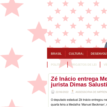
BRASIL
CULTURA;
DESENVOL
POLITICA
PROJETOS DE LEI
V
Zé Inácio entrega 
jurista Dimas Salust
22/06/2022
ASSESSORIA DE IMPRE
O deputado estadual Zé Inácio entregou ne
quarta feira a Medalha ‘Manuel Beckman’, 