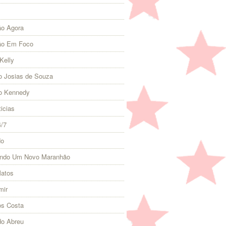
o Agora
ão Em Foco
Kelly
 Josias de Souza
o Kennedy
icias
4/7
do
indo Um Novo Maranhão
Matos
mir
s Costa
do Abreu