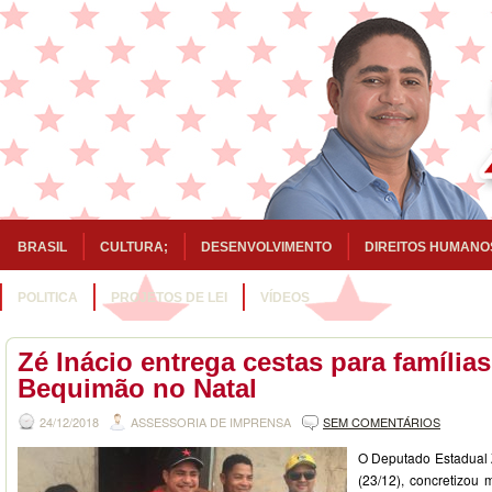
BRASIL
CULTURA;
DESENVOLVIMENTO
DIREITOS HUMANO
POLITICA
PROJETOS DE LEI
VÍDEOS
Zé Inácio entrega cestas para família
Bequimão no Natal
24/12/2018
ASSESSORIA DE IMPRENSA
SEM COMENTÁRIOS
O Deputado Estadual 
(23/12), concretizou