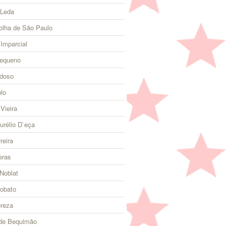
 Leda
olha de São Paulo
 Imparcial
Pequeno
rdoso
lo
Vieira
urélio D`eça
reira
eras
Noblat
Lobato
ereza
 de Bequimão