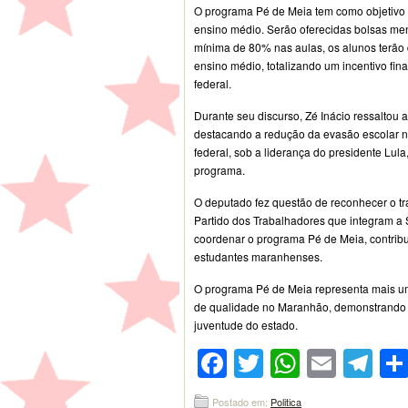
O programa Pé de Meia tem como objetivo c
ensino médio. Serão oferecidas bolsas men
mínima de 80% nas aulas, os alunos terão 
ensino médio, totalizando um incentivo f
federal.
Durante seu discurso, Zé Inácio ressaltou
destacando a redução da evasão escolar n
federal, sob a liderança do presidente Lu
programa.
O deputado fez questão de reconhecer o 
Partido dos Trabalhadores que integram a 
coordenar o programa Pé de Meia, contribu
estudantes maranhenses.
O programa Pé de Meia representa mais um
de qualidade no Maranhão, demonstrando o
juventude do estado.
Facebook
Twitter
WhatsA
Emai
Te
Postado em:
Politica