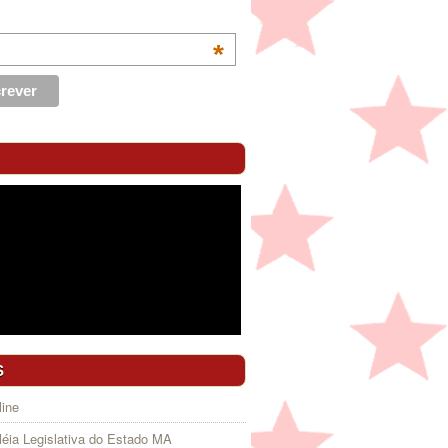
*
S
ine
éia Legislativa do Estado MA