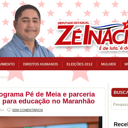
VIMENTO
DIREITOS HUMANOS
ELEIÇÕES 2012
MULHER
M
ÍDEOS
BUSCA
rograma Pé de Meia e parceria
l para educação no Maranhão
NSA
SEM COMENTÁRIOS
Rece