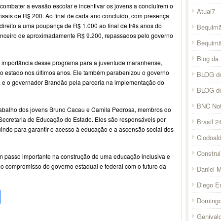
ombater a evasão escolar e incentivar os jovens a concluírem o
Atual7
sais de R$ 200. Ao final de cada ano concluído, com presença
direito a uma poupança de R$ 1.000 ao final de três anos do
Bequimã
inanceiro de aproximadamente R$ 9.200, repassados pelo governo
Bequim
Blog da 
 a importância desse programa para a juventude maranhense,
o estado nos últimos anos. Ele também parabenizou o governo
BLOG do
la, e o governador Brandão pela parceria na implementação do
BLOG d
BNC Not
trabalho dos jovens Bruno Cacau e Camila Pedrosa, membros do
Secretaria de Educação do Estado. Eles são responsáveis por
Brasil 2
indo para garantir o acesso à educação e a ascensão social dos
Clodoal
Constru
 passo importante na construção de uma educação inclusiva e
 compromisso do governo estadual e federal com o futuro da
Daniel 
Diego E
pp
l
legram
Compartilhar
Domingo
Genival