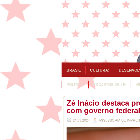
BRASIL
CULTURA;
DESENVOL
POLITICA
PROJETOS DE LEI
V
Zé Inácio destaca p
com governo federa
21/03/2024
ASSESSORIA DE IMPRE