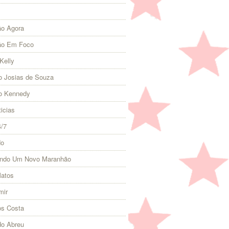
o Agora
ão Em Foco
Kelly
 Josias de Souza
o Kennedy
icias
4/7
do
indo Um Novo Maranhão
Matos
mir
s Costa
do Abreu