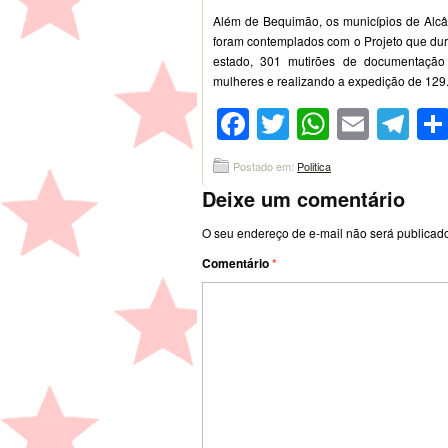
Além de Bequimão, os municípios de Alcân
foram contemplados com o Projeto que dura
estado, 301 mutirões de documentação 
mulheres e realizando a expedição de 12
Facebook
Twitter
WhatsA
Emai
Te
Postado em:
Politica
Deixe um comentário
O seu endereço de e-mail não será publicad
Comentário
*