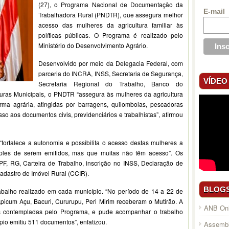
(27), o Programa Nacional de Documentação da
E-mail
Trabalhadora Rural (PNDTR), que assegura melhor
acesso das mulheres da agricultura familiar às
políticas públicas. O Programa é realizado pelo
Ministério do Desenvolvimento Agrário.
Desenvolvido por meio da Delegacia Federal, com
parceria do INCRA, INSS, Secretaria de Segurança,
VÍDEO
Secretaria Regional do Trabalho, Banco do
turas Municipais, o PNDTR “assegura às mulheres da agricultura
rma agrária, atingidas por barragens, quilombolas, pescadoras
esso aos documentos civis, previdenciários e trabalhistas”, afirmou
ortalece a autonomia e possibilita o acesso destas mulheres a
les de serem emitidos, mas que muitas não têm acesso”. Os
, RG, Carteira de Trabalho, inscrição no INSS, Declaração de
Cadastro de Imóvel Rural (CCIR).
BLOG
abalho realizado em cada município. “No período de 14 a 22 de
icum Açu, Bacuri, Cururupu, Peri Mirim receberam o Mutirão. A
ANB Onl
s contempladas pelo Programa, e pude acompanhar o trabalho
pio emitiu 511 documentos”, enfatizou.
Assembl