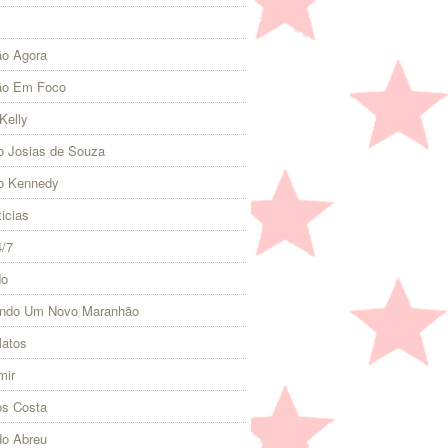
o Agora
ão Em Foco
Kelly
 Josias de Souza
o Kennedy
icias
4/7
do
indo Um Novo Maranhão
Matos
mir
s Costa
do Abreu