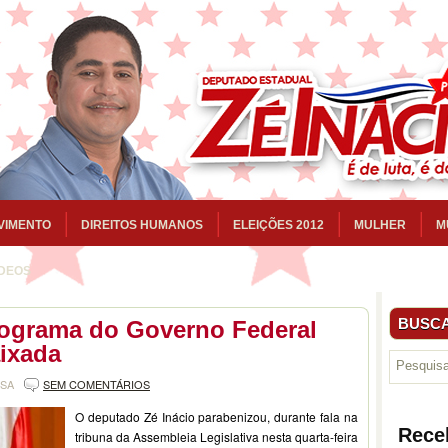
VIMENTO
DIREITOS HUMANOS
ELEIÇÕES 2012
MULHER
M
ÍDEOS
BUSCA
rograma do Governo Federal
ixada
NSA
SEM COMENTÁRIOS
O deputado Zé Inácio parabenizou, durante fala na
Rece
tribuna da Assembleia Legislativa nesta quarta-feira