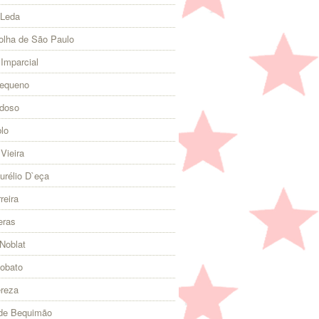
 Leda
olha de São Paulo
 Imparcial
Pequeno
rdoso
lo
Vieira
urélio D`eça
reira
eras
Noblat
Lobato
ereza
 de Bequimão