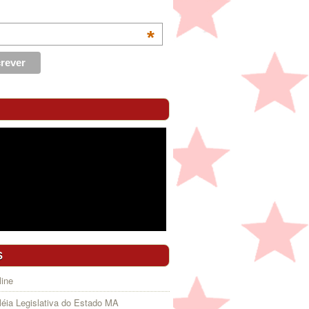
*
S
ine
éia Legislativa do Estado MA