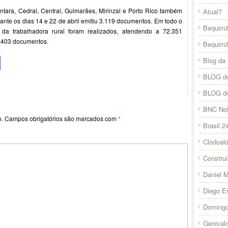
tara, Cedral, Central, Guimarães, Mirinzal e Porto Rico também
Atual7
nte os dias 14 e 22 de abril emitiu 3.119 documentos. Em todo o
Bequimã
da trabalhadora rural foram realizados, atendendo a 72.351
9.403 documentos.
Bequim
pp
l
legram
Compartilhar
Blog da 
BLOG do
BLOG d
BNC Not
o.
Campos obrigatórios são marcados com
*
Brasil 2
Clodoal
Constru
Daniel 
Diego E
Domingo
Genival