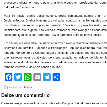
processo eleitoral, em que o povo brasileiro elegeu um presidente da repúbl
torturadores”, enfatizou.
Para Zé Inácio, diante desse cenário, dessa conjuntura, quanto a um p
Declaração dos Direitos Humanos, e vai guiar, conduzir a nação, aqueles que
dos direitos humanitários precisam resistir. “Para isso, o povo brasileiro te
Resistir para que a gente não venha a retroceder, mas avançar na conquista
sociedade igualitária com liberdade, paz e harmonia entre os povos”, disse.
Em destaque a essa data, Zé Inácio enfatizou o evento realizado ontem pelo 
Secretaria de Direitos Humanos e Participação Popular (Sedihpop), que la
fundador do Centro de Cultura Negra e militante em defesa dos direitos h
que irá reconhecer os ativistas pela sua atuação no estado do Maranhã
adolescente, do idoso, das pessoas com deficiência, daqueles que lutam cont
trabalho escravo e violência contra a mulher.
Facebook
Twitter
WhatsApp
Email
Telegram
Compartilhar
Postado em:
Politica
Deixe um comentário
O seu endereço de e-mail não será publicado.
Campos obrigatórios são marcad