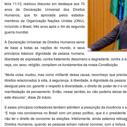
feira 11/12, realizou discurso em destaque aos 70
anos da Declaração Universal dos Direitos
Humanos, que foi aprovada pelos estados-
membros da Organização Nações Unidas (ONU),
incluindo o Brasil, três anos após o fim da segunda
guerra mundial.
A Declaração Universal de Direitos Humanos serve
de base a todas as nações do mundo, e seus
princípios básicos: dignidade da pessoa humana,
liberdade de expressão, contra tratamento desumano e degradante, contra a es
raça, cor, sexo, religião, compõem os fundamentos da nossa Constituição.
“Muita coisa mudou, mas como militante dessa causa, reconheço que precis
direitos relacionados à vida, à segurança, à liberdade, à dignidade da pessoa
desigual pela cor, garantir o respeito à diversidade, o direito de poder de ir e vir
manifestação de pensamento. Então, nesse sentido, eu não poderia deixar de s
este discurso”, disse Zé Inácio.
E esses princípios norteadores também admitem a presunção da inocência e são
“E hoje nós convivemos no Brasil com um preso político, que é o presidente L
não ter o direito de concorrer às eleições. Infelizmente, ainda estamos retro
Direitos Humanos, quando as pessoas acham natural conviver, com a tortura.