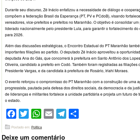
Durante seu discurso, Zé Inácio enfatizou a necessidade de diálogo e cooperaç
compõem a federação Brasil da Esperança (PT, PV e PCdoB), visando fortalece
vereadores, vice-prefeitos e prefeitos no Maranhão. O objetivo é consolidar um pr
liderado nacionalmente pelo presidente Lula, para garantir o fortalecimento 
para 2026.
Além das discussões estratégicas, o Encontro Estadual do PT Maranhão també
importantes filiações ao partido. O deputado Zé Inácio aproveitou a oportunidade
deputada Ana do Gás, que concorrerá à prefeitura em Santo Antônio dos Lopes
Oliveira, candidato a prefeito em Codó. Também foram registradas as filiações 
Presidente Vargas, e da candidata à prefeitura de Rosário, Irlahi Moraes.
O evento reforçou o compromisso do PT Maranhão com a construção de uma age
progressista, pautada pela defesa dos direitos sociais, da democracia e da justiç
de lideranças e militantes fortalece a unidade partidária e projeta um futuro de
o estado.
Facebook
Twitter
WhatsApp
Email
Telegram
Compartilhar
Postado em:
Politica
Deixe um comentário