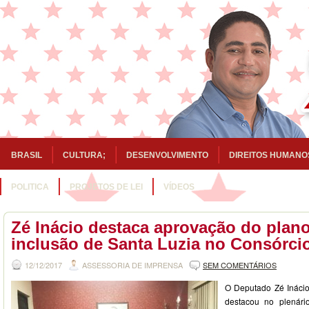
BRASIL
CULTURA;
DESENVOLVIMENTO
DIREITOS HUMANO
POLITICA
PROJETOS DE LEI
VÍDEOS
Zé Inácio destaca aprovação do plano
inclusão de Santa Luzia no Consórci
12/12/2017
ASSESSORIA DE IMPRENSA
SEM COMENTÁRIOS
O Deputado Zé Inácio 
destacou no plenári