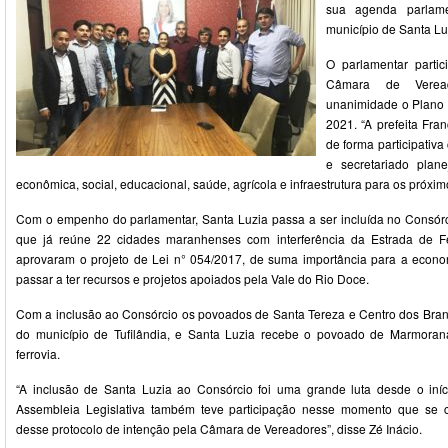
sua agenda parlame
município de Santa Lu
O parlamentar parti
Câmara de Verea
unanimidade o Plano 
2021. “A prefeita Fra
de forma participativ
e secretariado plan
econômica, social, educacional, saúde, agrícola e infraestrutura para os próxim
Com o empenho do parlamentar, Santa Luzia passa a ser incluída no Consórci
que já reúne 22 cidades maranhenses com interferência da Estrada de F
aprovaram o projeto de Lei n° 054/2017, de suma importância para a econo
passar a ter recursos e projetos apoiados pela Vale do Rio Doce.
Com a inclusão ao Consórcio os povoados de Santa Tereza e Centro dos Bra
do município de Tufilândia, e Santa Luzia recebe o povoado de Marmoran
ferrovia.
“A inclusão de Santa Luzia ao Consórcio foi uma grande luta desde o iní
Assembleia Legislativa também teve participação nesse momento que se 
desse protocolo de intenção pela Câmara de Vereadores”, disse Zé Inácio.