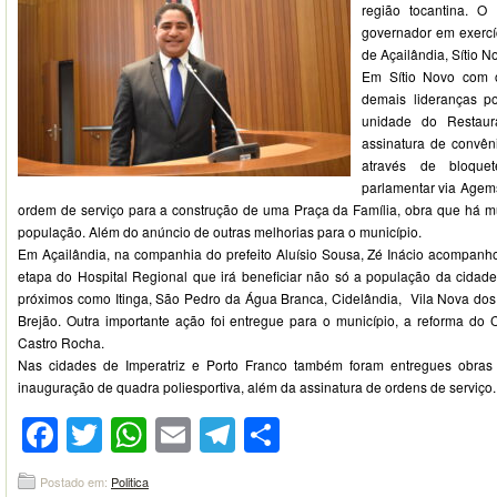
região tocantina. 
governador em exercí
de Açailândia, Sítio N
Em Sítio Novo com o
demais lideranças po
unidade do Restaura
assinatura de convên
através de bloque
parlamentar via Agem
ordem de serviço para a construção de uma Praça da Família, obra que há m
população. Além do anúncio de outras melhorias para o município.
Em Açailândia, na companhia do prefeito Aluísio Sousa, Zé Inácio acompanh
etapa do Hospital Regional que irá beneficiar não só a população da cida
próximos como Itinga, São Pedro da Água Branca, Cidelândia, Vila Nova dos 
Brejão. Outra importante ação foi entregue para o município, a reforma do
Castro Rocha.
Nas cidades de Imperatriz e Porto Franco também foram entregues obras
inauguração de quadra poliesportiva, além da assinatura de ordens de serviço.
Facebook
Twitter
WhatsApp
Email
Telegram
Compartilhar
Postado em:
Politica