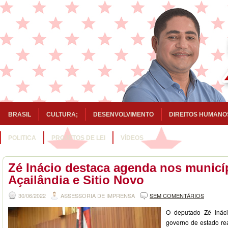
BRASIL
CULTURA;
DESENVOLVIMENTO
DIREITOS HUMANO
POLITICA
PROJETOS DE LEI
VÍDEOS
Zé Inácio destaca agenda nos municí
Açailândia e Sitio Novo
30/06/2022
ASSESSORIA DE IMPRENSA
SEM COMENTÁRIOS
O deputado Zé Inác
governo de estado rea