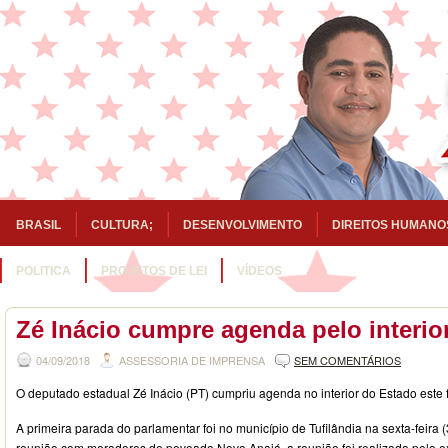
BRASIL
CULTURA;
DESENVOLVIMENTO
DIREITOS HUMANO
POLITICA
PROJETOS DE LEI
VÍDEOS
Zé Inácio cumpre agenda pelo interio
04/09/2018
ASSESSORIA DE IMPRENSA
SEM COMENTÁRIOS
O deputado estadual Zé Inácio (PT) cumpriu agenda no interior do Estado este
A primeira parada do parlamentar foi no município de Tufilândia na sexta-feira
reunião com moradores de povoado Novo Anajá, a reunião foi realizada pelo ex