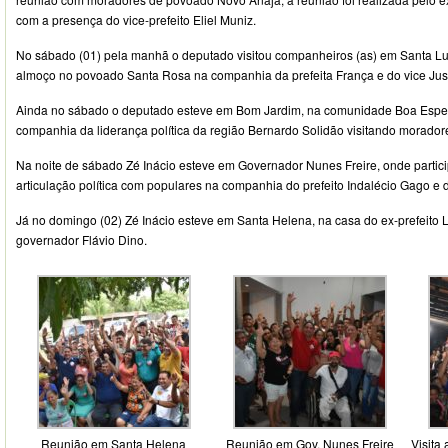
com a presença do vice-prefeito Eliel Muniz.
No sábado (01) pela manhã o deputado visitou companheiros (as) em Santa Lu
almoço no povoado Santa Rosa na companhia da prefeita França e do vice Jusc
Ainda no sábado o deputado esteve em Bom Jardim, na comunidade Boa Esper
companhia da liderança política da região Bernardo Solidão visitando morador
Na noite de sábado Zé Inácio esteve em Governador Nunes Freire, onde partic
articulação política com populares na companhia do prefeito Indalécio Gago e
Já no domingo (02) Zé Inácio esteve em Santa Helena, na casa do ex-prefeito
governador Flávio Dino.
Reunião em Santa Helena
Reunião em Gov. Nunes Freire
Visita