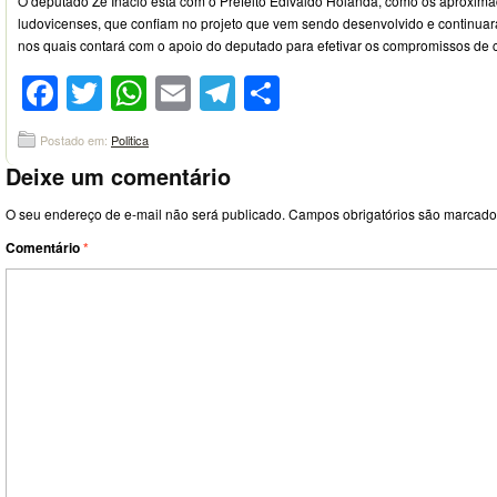
O deputado Zé Inácio está com o Prefeito Edivaldo Holanda, como os aproxi
ludovicenses, que confiam no projeto que vem sendo desenvolvido e continuar
nos quais contará com o apoio do deputado para efetivar os compromissos de
Facebook
Twitter
WhatsApp
Email
Telegram
Compartilhar
Postado em:
Politica
Deixe um comentário
O seu endereço de e-mail não será publicado.
Campos obrigatórios são marcad
Comentário
*