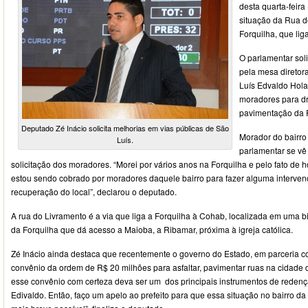
desta quarta-feira
situação da Rua d
Forquilha, que lig
O parlamentar sol
pela mesa diretora
Luís Edvaldo Hola
moradores para dr
pavimentação da 
Deputado Zé Inácio solicita melhorias em vias públicas de São
Morador do bairro
Luís.
parlamentar se v
solicitação dos moradores. “Morei por vários anos na Forquilha e pelo fato de 
estou sendo cobrado por moradores daquele bairro para fazer alguma interven
recuperação do local”, declarou o deputado.
A rua do Livramento é a via que liga a Forquilha à Cohab, localizada em uma 
da Forquilha que dá acesso a Maioba, a Ribamar, próxima à igreja católica.
Zé Inácio ainda destaca que recentemente o governo do Estado, em parceria c
convênio da ordem de R$ 20 milhões para asfaltar, pavimentar ruas na cidade 
esse convênio com certeza deva ser um dos principais instrumentos de redenç
Edivaldo. Então, faço um apelo ao prefeito para que essa situação no bairro da 