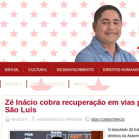
BRASIL
CULTURA;
DESENVOLVIMENTO
DIREITOS HUMANO
POLITICA
PROJETOS DE LEI
VÍDEOS
Zé Inácio cobra recuperação em vias 
São Luís
06/05/2015
ASSESSORIA DE IMPRENSA
SEM COMENTÁRIOS
O deputado Zé Iná
diretora da Assem