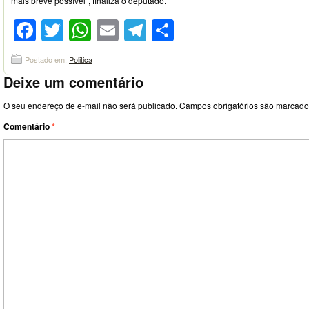
mais breve possível”, finaliza o deputado.
Facebook
Twitter
WhatsApp
Email
Telegram
Compartilhar
Postado em:
Politica
Deixe um comentário
O seu endereço de e-mail não será publicado.
Campos obrigatórios são marcad
Comentário
*