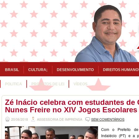
BRASIL
CULTURA;
DESENVOLVIMENTO
DIREITOS HUMANO
POLITICA
PROJETOS DE LEI
VÍDEOS
Zé Inácio celebra com estudantes de
Nunes Freire no XIV Jogos Escolares
20/06/2018
ASSESSORIA DE IMPRENSA
SEM COMENTÁRIOS
Com o Prefeito de
Indalécio (PT) e a 