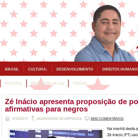
BRASIL
CULTURA;
DESENVOLVIMENTO
DIREITOS HUMANO
POLITICA
PROJETOS DE LEI
VÍDEOS
Zé Inácio apresenta proposição de pol
afirmativas para negros
13/05/2015
ASSESSORIA DE IMPRENSA
SEM COMENTÁRIOS
Na manhã desta qu
Zé Inácio (PT) uso