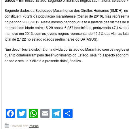
Dados –
Em nosso Estado, segundo o IBGE, os negros são maioria, cerca de 
Segundo dados da Sociedade Maranhense dos Direitos Humanos (SMDH), no 
constituem 76,2% da população maranhense (Censo de 2010), mas representar
no período 2000/2012. Neste mesmo período, quase a metade das vítimas de mo
negros (com idade entre 15-29 anos): 6.257 homicídios, perfazendo 47,1% do to
manteve em 2013, com os jovens negros representando 49,2% das vítimas fatai
total de 2.122 no estado (dados preliminares do DATASUS).
“Em decorrência disto, há uma dívida do Estado do Maranhão com os negros qu
quanto colaboraram pelo desenvolvimento do Estado, seja no aspecto econômico,
desde o século XVII até a presente data”, finaliza.
Facebook
Twitter
WhatsApp
Email
Telegram
Compartilhar
Postado em:
Politica