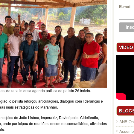
E-mail
VÍDEO
ias, de uma intensa agenda política do petista Zé Inácio.
ião, o petista reforçou articulações, dialogou com lideranças e
eas mais estratégicas do Maranhão.
BLOG
icípios de João Lisboa, Imperatriz, Davinópolis, Cidelândia,
ANB Onl
u, onde participou de reuniões, encontros comunitários, atividades
is.
Assembl