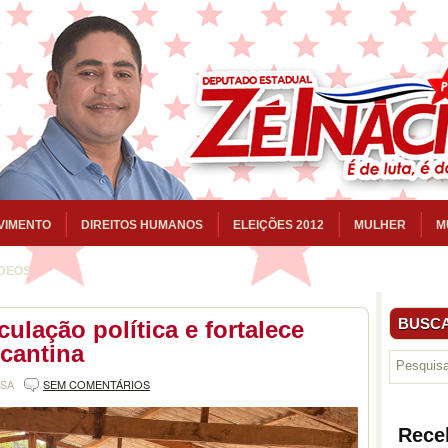
VIMENTO
DIREITOS HUMANOS
ELEIÇÕES 2012
MULHER
M
ÍDEOS
BUSCA
culação política e fortalece
cantina
NSA
SEM COMENTÁRIOS
Rece