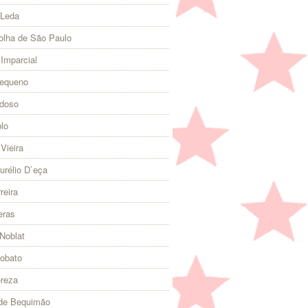
 Leda
olha de São Paulo
 Imparcial
Pequeno
rdoso
lo
Vieira
urélio D`eça
reira
eras
Noblat
Lobato
ereza
 de Bequimão