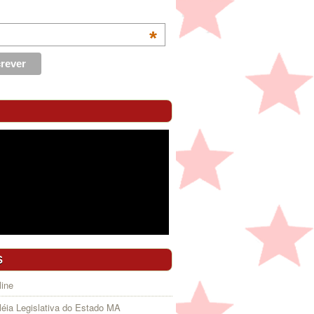
*
S
ine
éia Legislativa do Estado MA