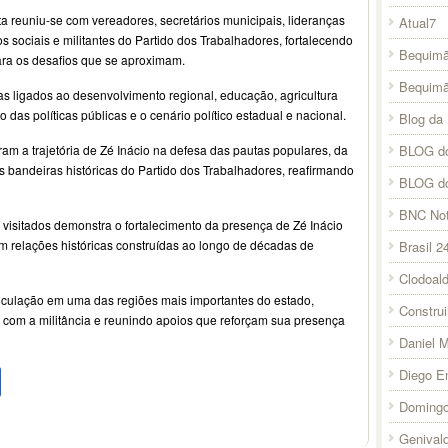
a reuniu-se com vereadores, secretários municipais, lideranças
Atual7
 sociais e militantes do Partido dos Trabalhadores, fortalecendo
Bequimã
para os desafios que se aproximam.
Bequim
 ligados ao desenvolvimento regional, educação, agricultura
 das políticas públicas e o cenário político estadual e nacional.
Blog da 
am a trajetória de Zé Inácio na defesa das pautas populares, da
BLOG do
das bandeiras históricas do Partido dos Trabalhadores, reafirmando
BLOG d
BNC Not
 visitados demonstra o fortalecimento da presença de Zé Inácio
m relações históricas construídas ao longo de décadas de
Brasil 2
Clodoal
iculação em uma das regiões mais importantes do estado,
Constru
o com a militância e reunindo apoios que reforçam sua presença
Daniel 
pp
l
legram
Compartilhar
Diego E
Domingo
Genival