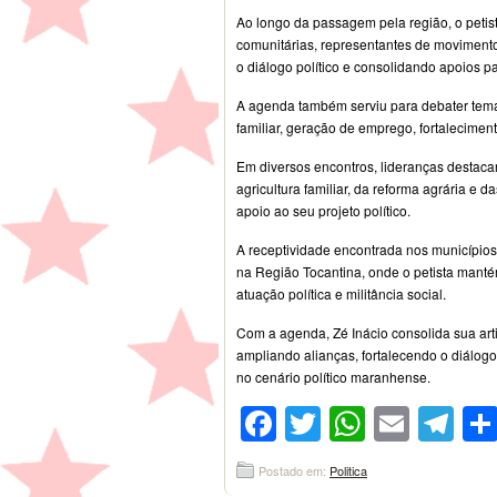
Ao longo da passagem pela região, o petist
comunitárias, representantes de movimentos
o diálogo político e consolidando apoios 
A agenda também serviu para debater temas
familiar, geração de emprego, fortalecimento
Em diversos encontros, lideranças destacar
agricultura familiar, da reforma agrária e 
apoio ao seu projeto político.
A receptividade encontrada nos municípios
na Região Tocantina, onde o petista manté
atuação política e militância social.
Com a agenda, Zé Inácio consolida sua art
ampliando alianças, fortalecendo o diálog
no cenário político maranhense.
Facebook
Twitter
WhatsA
Emai
Te
Postado em:
Politica