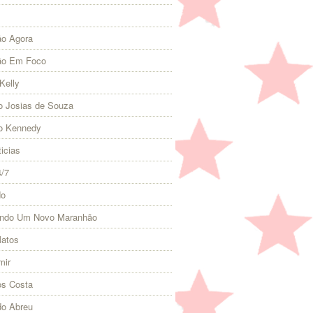
o Agora
ão Em Foco
Kelly
 Josias de Souza
o Kennedy
icias
4/7
do
indo Um Novo Maranhão
Matos
mir
s Costa
do Abreu