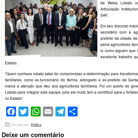
de Weba Lobato co
Articulação Instituci
SAF.
Em seu discurso Ináci
secretário com a agr
prefeito da cidade de
pelos agricultores fam
lo como alguém que i
excelente trabalho 
Estado.
“Quem conhece lobato sabe do compromisso e determinação para transformar 
familiares, como ex-funcionário do Iterma, advogado e ex-prefeito de San
marca a atenção que deu aos agricultores familiares. Foi um acerto do gov
Lobato para integrar esta equipe, pois ele muito tem a contribuir para o fortale
no Estado”.
Facebook
Twitter
WhatsApp
Email
Telegram
Compartilhar
Postado em:
Politica
Deixe um comentário