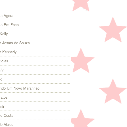
o Agora
ão Em Foco
Kelly
 Josias de Souza
o Kennedy
icias
4/7
do
indo Um Novo Maranhão
Matos
mir
s Costa
do Abreu