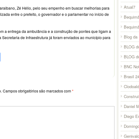
Atual7
Paraibano, Zé Hélio, pelo seu empenho em buscar melhorias para
izada entre o prefeito, o governador e o parlamentar no início de
Bequimã
Bequim
m a entrega da ambulância e a construção de pontes que ligam a
Blog da 
a Secretaria de Infraestrutura já foram enviados ao município para
BLOG do
pp
l
legram
Compartilhar
BLOG d
BNC Not
Brasil 2
Clodoal
o.
Campos obrigatórios são marcados com
*
Constru
Daniel 
Diego E
Domingo
Genival