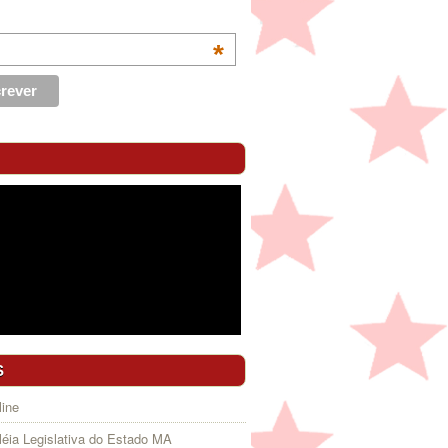
*
S
ine
éia Legislativa do Estado MA