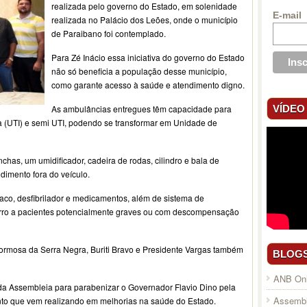
realizada pelo governo do Estado, em solenidade
E-mail
realizada no Palácio dos Leões, onde o município
de Paraibano foi contemplado.
Para Zé Inácio essa iniciativa do governo do Estado
não só beneficia a população desse município,
como garante acesso à saúde e atendimento digno.
VÍDEO
As ambulâncias entregues têm capacidade para
a (UTI) e semi UTI, podendo se transformar em Unidade de
as, um umidificador, cadeira de rodas, cilindro e bala de
dimento fora do veículo.
íaco, desfibrilador e medicamentos, além de sistema de
orro a pacientes potencialmente graves ou com descompensação
ormosa da Serra Negra, Buriti Bravo e Presidente Vargas também
BLOG
ANB Onl
da Assembleia para parabenizar o Governador Flavio Dino pela
Assembl
nto que vem realizando em melhorias na saúde do Estado.