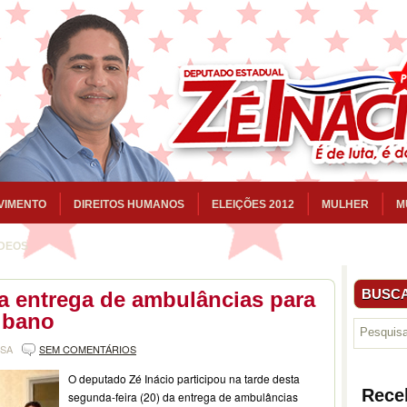
VIMENTO
DIREITOS HUMANOS
ELEIÇÕES 2012
MULHER
M
ÍDEOS
BUSCA
a entrega de ambulâncias para
ibano
NSA
SEM COMENTÁRIOS
O deputado Zé Inácio participou na tarde desta
Rece
segunda-feira (20) da entrega de ambulâncias