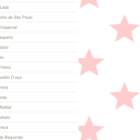
 Leda
olha de São Paulo
 Imparcial
Pequeno
rdoso
lo
Vieira
urélio D`eça
reira
eras
Noblat
Lobato
ereza
 de Bequimão