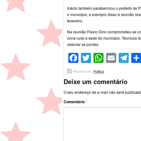
Inácio também parabenizou o prefeito de 
o município, a exemplo disso à reunião real
fevereiro.
Na reunião Flavio Dino comprometeu-se co
zona rural a sede do município. Técnicos d
vistoriar as pontes.
Facebook
Twitter
WhatsA
Emai
Te
Postado em:
Politica
Deixe um comentário
O seu endereço de e-mail não será publicad
Comentário
*