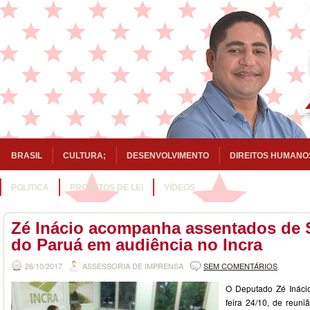
BRASIL
CULTURA;
DESENVOLVIMENTO
DIREITOS HUMANO
POLITICA
PROJETOS DE LEI
VÍDEOS
Zé Inácio acompanha assentados de 
do Paruá em audiência no Incra
26/10/2017
ASSESSORIA DE IMPRENSA
SEM COMENTÁRIOS
O Deputado Zé Inácio 
feira 24/10, de reun