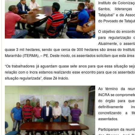
Instituto de Coloniza
Santos, liderança
Tatajubal” e da Asso
do Povoado de Tatajub
O objetivo do encontro
para regularização 
Atualmente, o assen
quase 3 mil hectares, sendo que cerca de 300 hectares são áreas do Institut
Maranhão (ITERMA), – PE. Deste modo, os assentados solicitam que esta áre
“Os trabalhadores já aguardam quase sete anos para que essa situação sej
relação com o Incra estamos realizando esse encontro para que os assentado
situação regularizada”, disse Zé Inácio.
Ao término da reun
INCRA se comprometeu
do órgão para qu
definitivamente
concretizando a ti
assentados.
Participaram da reuni