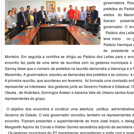
governadora Ros
prefeitos do Part
eleitos do Maran
fizeram prese
governador. O enc
Palácio dos Leões
teve início no 
Palácio Henrique
do presidente 
Monteiro. Em seguida a comitiva se dirigiu ao Palácio dos Leões para o e
encontro faz parte de uma série de reuniões com os gestores municipais e
Sarney disse que o número de prefeitos na reunião demonstra a liderança e a
Maranhão. A governadora escutou as demandas dos prefeitos e se colocou à d
A primeira reunião, que aconteceu em fevereiro, foi formada uma comissão entr
representar os interesses dos gestores junto ao Governo Federal e Estadual. O
Otsuka , de Alcântara, Domingos Araken e Iracema Vale de Urbano santos for
representantes do grupo.
O objetivo dos encontros é construir uma abertura política- administrativ
Governo do Estado. O vice governador convidou também os representantes de 
encontro. Fizeram presentes o superintendente do Incra José Inácio, o del
Margareth Aquino da Conab e Kleber Gomes secretários adjunto da secretaria 
Os gestores municipais do PT maranhense aproveitaram a visita com a gove