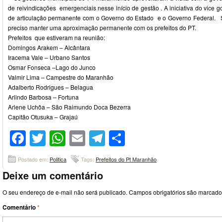
de reivindicações emergenciais nesse início de gestão . A iniciativa do vice
de articulação permanente com o Governo do Estado e o Governo Federal. 
preciso manter uma aproximação permanente com os prefeitos do PT.
Prefeitos que estiveram na reunião:
Domingos Arakem – Alcântara
Iracema Vale – Urbano Santos
Osmar Fonseca –Lago do Junco
Valmir Lima – Campestre do Maranhão
Adalberto Rodrigues – Belagua
Arlindo Barbosa – Fortuna
Arlene Uchôa – São Raimundo Doca Bezerra
Capitão Otusuka – Grajaú
Facebook
Twitter
WhatsApp
Email
Telegram
Compartilhar
Postado em:
Politica
Tags:
Prefeitos do Pt Maranhão
Deixe um comentário
O seu endereço de e-mail não será publicado.
Campos obrigatórios são marcad
Comentário
*