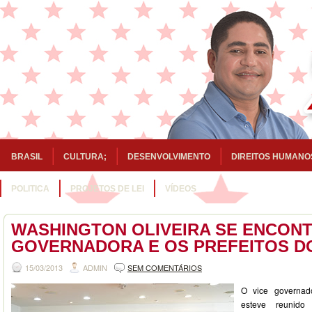
BRASIL
CULTURA;
DESENVOLVIMENTO
DIREITOS HUMANO
POLITICA
PROJETOS DE LEI
VÍDEOS
WASHINGTON OLIVEIRA SE ENCONT
GOVERNADORA E OS PREFEITOS D
15/03/2013
ADMIN
SEM COMENTÁRIOS
O vice governado
esteve reunid