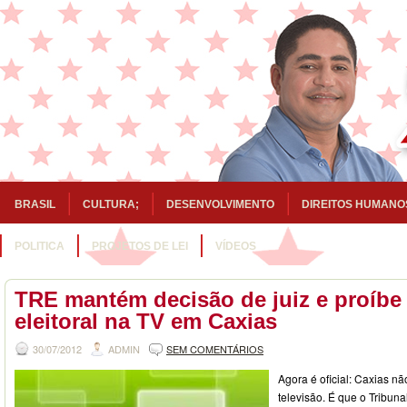
BRASIL
CULTURA;
DESENVOLVIMENTO
DIREITOS HUMANO
POLITICA
PROJETOS DE LEI
VÍDEOS
TRE mantém decisão de juiz e proíb
eleitoral na TV em Caxias
30/07/2012
ADMIN
SEM COMENTÁRIOS
Agora é oficial: Caxias nã
televisão. É que o Tribun