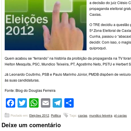
a decisão do juiz Clésio 
propaganda eleitoral grat
Caxias.
O TRE decidiu a questão p
5ª Zona Eleitoral de Caxia
Cunha, passou o “abacaxi”
decidir. Com isso, o magis
quiproquó.
Quem acabou se “ferrando” na história da proibição da propaganda na TV foram
Helton Mesquita, PSC, Mundico Teixeira, PT, Agostinho Neto, PSTU e Herbert S
Já Leonardo Coutinho, PSB e Paulo Marinho Júnior, PMDB dispõem de veículo
às suas candidaturas.
Fonte: Blog do Douglas Ferreira
Facebook
Twitter
WhatsApp
Email
Telegram
Compartilhar
Postado em:
Eleições 2012
,
Politica
Tags:
caxias
,
mundico teixeira
,
pt caxias
Deixe um comentário