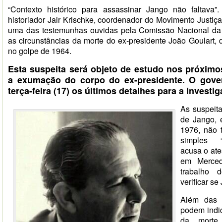
“Contexto histórico para assassinar Jango não faltava
historiador Jair Krischke, coordenador do Movimento Justiç
uma das testemunhas ouvidas pela Comissão Nacional da
as circunstâncias da morte do ex-presidente João Goulart, d
no golpe de 1964.
Esta suspeita será objeto de estudo nos próxim
a exumação do corpo do ex-presidente. O gover
terça-feira (17) os últimos detalhes para a investi
As suspeit
de Jango,
1976, não 
simples 
acusa o ate
em Merced
trabalho 
verificar s
Além das 
podem indi
da morte,