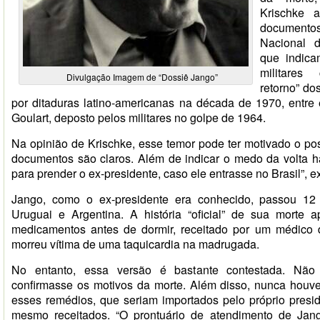
Krischke 
documento
Nacional d
que indic
militare
Divulgação Imagem de “Dossiê Jango”
retorno” do
por ditaduras latino-americanas na década de 1970, entre e
Goulart, deposto pelos militares no golpe de 1964.
Na opinião de Krischke, esse temor pode ter motivado o pos
documentos são claros. Além de indicar o medo da volta h
para prender o ex-presidente, caso ele entrasse no Brasil”, ex
Jango, como o ex-presidente era conhecido, passou 12 
Uruguai e Argentina. A história “oficial” de sua morte a
medicamentos antes de dormir, receitado por um médico 
morreu vítima de uma taquicardia na madrugada.
No entanto, essa versão é bastante contestada. Não
confirmasse os motivos da morte. Além disso, nunca hou
esses remédios, que seriam importados pelo próprio presi
mesmo receitados. “O prontuário de atendimento de Jang