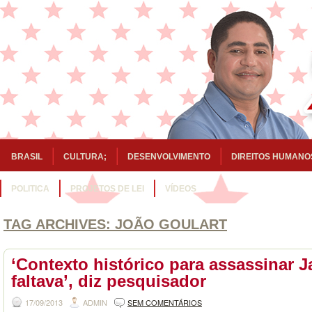
BRASIL
CULTURA;
DESENVOLVIMENTO
DIREITOS HUMANO
POLITICA
PROJETOS DE LEI
VÍDEOS
TAG ARCHIVES:
JOÃO GOULART
‘Contexto histórico para assassinar 
faltava’, diz pesquisador
17/09/2013
ADMIN
SEM COMENTÁRIOS