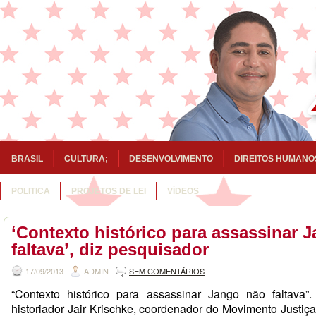
BRASIL
CULTURA;
DESENVOLVIMENTO
DIREITOS HUMANO
POLITICA
PROJETOS DE LEI
VÍDEOS
‘Contexto histórico para assassinar 
faltava’, diz pesquisador
17/09/2013
ADMIN
SEM COMENTÁRIOS
“Contexto histórico para assassinar Jango não faltava
historiador Jair Krischke, coordenador do Movimento Justiç