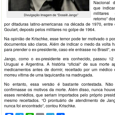
Nacional d
que indic
militare
Divulgação Imagem de “Dossiê Jango”
retorno” do
por ditaduras latino-americanas na década de 1970, entre e
Goulart, deposto pelos militares no golpe de 1964.
Na opinião de Krischke, esse temor pode ter motivado o pos
documentos são claros. Além de indicar o medo da volta h
para prender o ex-presidente, caso ele entrasse no Brasil”, ex
Jango, como o ex-presidente era conhecido, passou 12 
Uruguai e Argentina. A história “oficial” de sua morte a
medicamentos antes de dormir, receitado por um médico 
morreu vítima de uma taquicardia na madrugada.
No entanto, essa versão é bastante contestada. Não
confirmasse os motivos da morte. Além disso, nunca hou
esses remédios, que seriam importados pelo próprio presi
mesmo receitados. “O prontuário de atendimento de Jang
nunca foi encontrado”, contou Krischke.