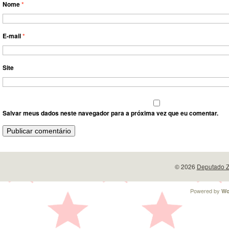
Nome
*
E-mail
*
Site
Salvar meus dados neste navegador para a próxima vez que eu comentar.
© 2026
Deputado Z
Powered by
Wo