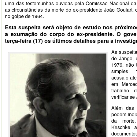
uma das testemunhas ouvidas pela Comissão Nacional da
as circunstâncias da morte do ex-presidente João Goulart, d
no golpe de 1964.
Esta suspeita será objeto de estudo nos próxim
a exumação do corpo do ex-presidente. O gover
terça-feira (17) os últimos detalhes para a investi
As suspeit
de Jango,
1976, não 
simples 
acusa o ate
em Merced
trabalho 
verificar s
Além das 
podem indi
da morte,
Krischke 
documento