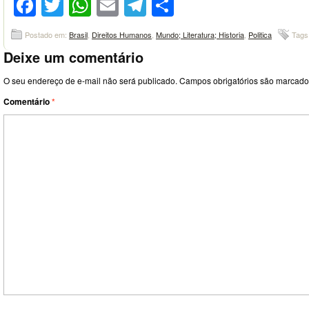
Facebook
Twitter
WhatsApp
Email
Telegram
Compartilhar
Postado em:
Brasil
,
Direitos Humanos
,
Mundo; Literatura; Historia
,
Politica
Tags
Deixe um comentário
O seu endereço de e-mail não será publicado.
Campos obrigatórios são marcad
Comentário
*