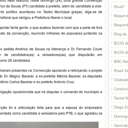
elho Neto realizou, neste domingo (24), uma grande Convenção
o de Sousa (PT) candidato a prefeito, além do candidato a vice-
Atual7
nto político aconteceu no Teatro Municipal graças, diga-se de
Bequimã
toral que obrigou a Prefeitura liberar o local.
Bequim
portar tanta gente, o que acabou fazendo com que a parte de fora
ato da convenção, reunindo milhares de populares juntando os
Blog da 
BLOG do
o petista Américo de Sousa na liderança e Dr. Fernando Couto
BLOG d
ém de candidatos(as) a vereadores(as) que disputarão em
como 26 candidatos
BNC Not
Brasil 2
tiveram presentes na Convenção apoiando e reforçando o projeto
eito Dr. Magno Bacelar, a ex-prefeita Márcia Bacelar, ex-deputado
Clodoal
tônio Carlos Bacelar e ex-prefeito Antonio Cruz.
Constru
igação oposicionista que irá disputar o comando do município e
Daniel 
Diego E
ão foi a articulação feita para que a esposa do empresário
esentada como candidata a vereadora pelo PTB, o que agradou os
Domingo
Genival