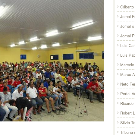
Gilberto
Jornal F
Jornal o
Jornal 
Luis Ca
Luis Pab
Marcelo 
Marco A
Neto Fer
Portal V
Ricardo 
Robert 
Silvia T
pp
l
legram
Compartilhar
Tribuna