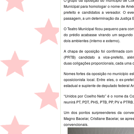
O grupo da oposição do município de Co
Municipal para homologar o nome de Améric
prefeito e candidatos a vereador. O eve
passagem, a um determinação da Justiça Elei
O Teatro Municipal ficou pequeno para com
do prédio acabasse virando um segundo 
dois ambientes (interno e externo).
A chapa de oposição foi confirmada com 
(PRTB) candidato a vice-prefeito, al
duas coligações proporcionais, cada uma 
Nomes fortes da oposição no município es
oposicionista local. Entre eles, o ex-pref
estadual e suplente de deputado federal An
“Unidos por Coelho Neto” é o nome da Col
reunirá PT, PDT, PHS, PTB, PP, PV e PTRB.
Um dos pontos surpreenderes da convenç
Magno Bacelar, Cristiane Bacelar, se apr
convencionais.