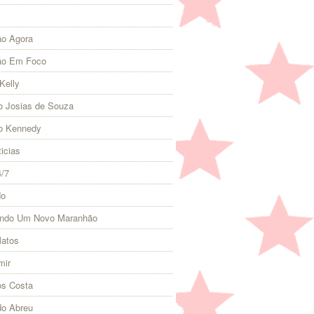
o Agora
ão Em Foco
Kelly
 Josias de Souza
o Kennedy
icias
4/7
do
indo Um Novo Maranhão
Matos
mir
s Costa
do Abreu