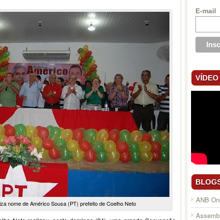
E-mail
VÍDEO
BLOG
ANB Onl
liza nome de Américo Sousa (PT) prefeito de Coelho Neto
Assembl