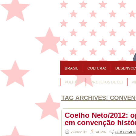
BRASIL
CULTURA;
DESENVOL
POLITICA
PROJETOS DE LEI
V
TAG ARCHIVES:
CONVEN
Coelho Neto/2012: o
em convenção histór
27/06/2012
ADMIN
SEM COMEN