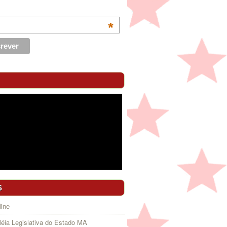
*
S
ine
éia Legislativa do Estado MA