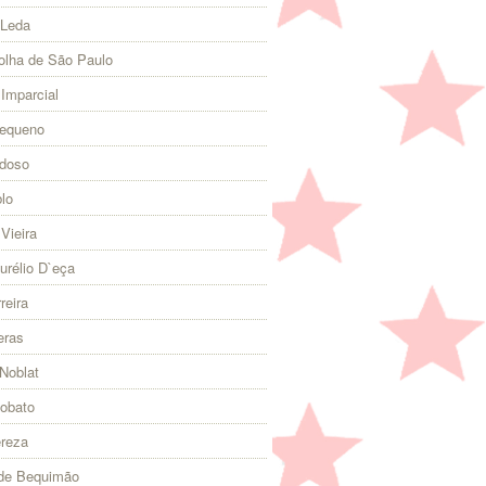
 Leda
olha de São Paulo
 Imparcial
Pequeno
rdoso
lo
Vieira
urélio D`eça
reira
eras
Noblat
Lobato
ereza
 de Bequimão