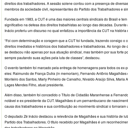
direitos dos trabalhadores. A sessão solene contou com a presença de diversas 
membros da sociedade civil, representantes do Partido dos Trabalhadores e si
Fundada em 1983, a CUT é uma das maiores centrais sindicais do Brasil e t
significativo na defesa dos direitos trabalhistas ao longo das décadas. Durant
Inácio proferiu um discurso no qual enfatizou a importância da CUT na história d
“Foi com determinação e coragem que a CUT foi fundada, trazendo consigo o c
direitos imediatos e históricos dos trabalhadores e trabalhadoras. Ao longo de 
se destacou não apenas por sua atuação sindical, mas também por sua forte pos
sempre pautando suas ações pela luta de classes”, destacou.
O evento também foi marcado pela entrega de homenagens para todos os ex-
eles: Raimundo de França Dutra (in memoriam), Fernando Antônio Magalhães
Monteiro dos Santos, Marly Pinheiro de Carvalho, Nivaldo Araújo Silva, Maria 
Lages Mendes Filho, atual presidente.
Além disso, também foi concedido o Título de Cidadão Maranhense a Fernando
notável e ex-presidente da CUT. Magalhães é um pernambucano de nasciment
causa dos trabalhadores e sua contribuição ao movimento sindical o tornara
O deputado Zé Inácio destacou a relevância de Magalhães e sua história de lu
Partido dos Trabalhadores. O título recebido por Magalhães é um reconhecime
dos trabalhadores no Maranhão.