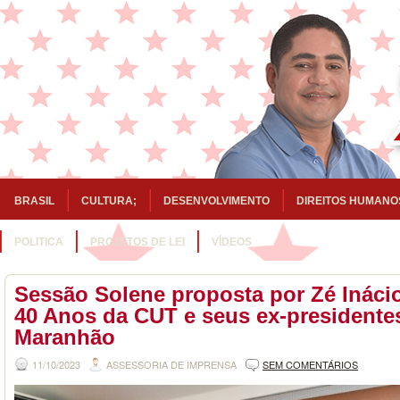
BRASIL
CULTURA;
DESENVOLVIMENTO
DIREITOS HUMANO
POLITICA
PROJETOS DE LEI
VÍDEOS
Sessão Solene proposta por Zé Inác
40 Anos da CUT e seus ex-presidente
Maranhão
11/10/2023
ASSESSORIA DE IMPRENSA
SEM COMENTÁRIOS