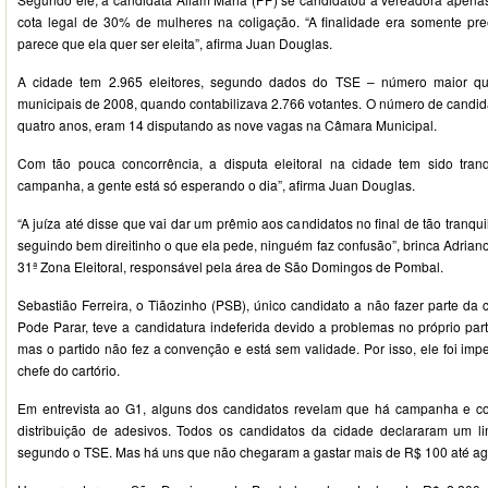
cota legal de 30% de mulheres na coligação. “A finalidade era somente pr
parece que ela quer ser eleita”, afirma Juan Douglas.
A cidade tem 2.965 eleitores, segundo dados do TSE – número maior que
municipais de 2008, quando contabilizava 2.766 votantes. O número de candida
quatro anos, eram 14 disputando as nove vagas na Câmara Municipal.
Com tão pouca concorrência, a disputa eleitoral na cidade tem sido tranq
campanha, a gente está só esperando o dia”, afirma Juan Douglas.
“A juíza até disse que vai dar um prêmio aos candidatos no final de tão tranq
seguindo bem direitinho o que ela pede, ninguém faz confusão”, brinca Adriano
31ª Zona Eleitoral, responsável pela área de São Domingos de Pombal.
Sebastião Ferreira, o Tiãozinho (PSB), único candidato a não fazer parte d
Pode Parar, teve a candidatura indeferida devido a problemas no próprio parti
mas o partido não fez a convenção e está sem validade. Por isso, ele foi impe
chefe do cartório.
Em entrevista ao G1, alguns dos candidatos revelam que há campanha e cor
distribuição de adesivos. Todos os candidatos da cidade declararam um li
segundo o TSE. Mas há uns que não chegaram a gastar mais de R$ 100 até ag