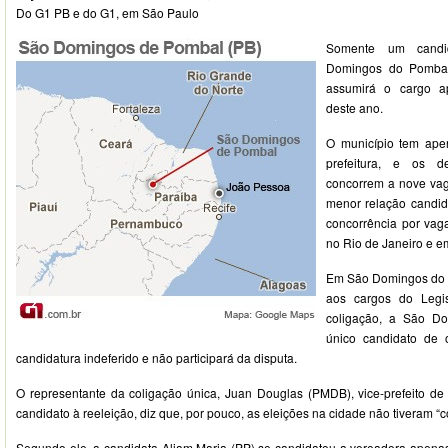
Do G1 PB e do G1, em São Paulo
Somente um cand
Domingos do Pombal
assumirá o cargo a
deste ano.
O município tem ape
prefeitura, e os d
concorrem a nove va
menor relação candid
concorrência por vag
no Rio de Janeiro e e
Em São Domingos do P
aos cargos do Legi
coligação, a São D
único candidato de 
candidatura indeferido e não participará da disputa.
O representante da coligação única, Juan Douglas (PMDB), vice-prefeito 
candidato à reeleição, diz que, por pouco, as eleições na cidade não tiveram “c
Segundo ele, a candidata Aliam Maria (PP) se candidatou a vereadora apenas