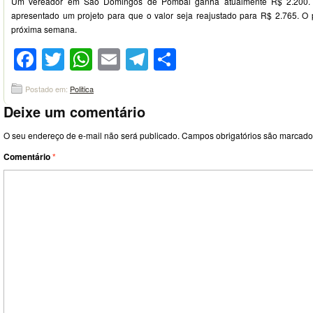
Um vereador em São Domingos de Pombal ganha atualmente R$ 2.200. Po
apresentado um projeto para que o valor seja reajustado para R$ 2.765. O 
próxima semana.
Facebook
Twitter
WhatsApp
Email
Telegram
Compartilhar
Postado em:
Politica
Deixe um comentário
O seu endereço de e-mail não será publicado.
Campos obrigatórios são marcad
Comentário
*