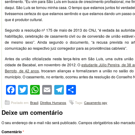
sentimento. “Eu vim para São Luis em busca de crescimento profissional, me f
daqui. São Luís se tornou minha casa. O tempo que estamos juntos foi verdade
tivéssemos certeza do que estamos sentindo e que estamos dando um passo cer
que é produtor cultural.
Segundo a resolução nº 175 de maio de 2013 do CNJ, “é vedada às autorida
habilitação, celebração de casamento civil ou de conversão de união estáve
de mesmo sexo”. Ainda segundo o documento, “a recusa prevista no arti
comunicação ao respectivo juiz corregedor para as providências cabíveis”.
Antes da união oficializada nesta terça-feira em São Luís, uma outra união 
cidade de Bacabal, em novembro de 2012. O
estudante Júlio Pereira, de 38 a
Berroto, de 42 anos
, trocaram alianças e formalizaram a união no salão do
município. O casamento, no entanto, ocorreu antes da resolução do Conselho N
Facebook
Twitter
WhatsApp
Email
Telegram
Compartilhar
Postado em:
Brasil
,
Direitos Humanos
Tags:
Casamento gay
Deixe um comentário
O seu endereço de e-mail não será publicado.
Campos obrigatórios são marcad
Comentário
*