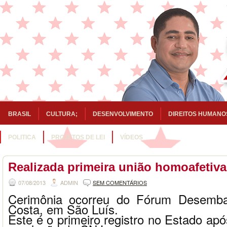
BRASIL
CULTURA;
DESENVOLVIMENTO
DIREITOS HUMANO
POLITICA
PROJETOS DE LEI
VÍDEOS
Realizada primeira união homoafetiv
07/08/2013
ADMIN
SEM COMENTÁRIOS
Cerimônia ocorreu do Fórum Desemba
Costa, em São Luís.
Este é o primeiro registro no Estado ap