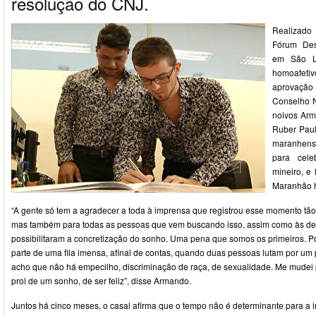
resolução do CNJ.
Realizado 
Fórum Des
em São Lu
homoafet
aprovaçã
Conselho N
noivos Arm
Ruber Paul
maranhense
para cel
mineiro, e
Maranhão h
“A gente só tem a agradecer a toda à imprensa que registrou esse momento tão
mas também para todas as pessoas que vem buscando isso, assim como às d
possibilitaram a concretização do sonho. Uma pena que somos os primeiros. P
parte de uma fila imensa, afinal de contas, quando duas pessoas lutam por um
acho que não há empecilho, discriminação de raça, de sexualidade. Me mudei
prol de um sonho, de ser feliz”, disse Armando.
Juntos há cinco meses, o casal afirma que o tempo não é determinante para a 