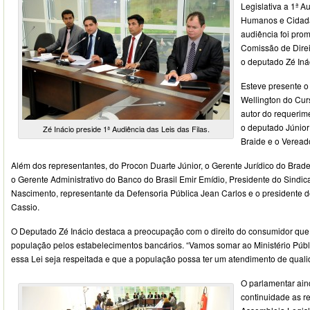
Legislativa a 1ª A
Humanos e Cidadan
audiência foi pro
Comissão de Dire
o deputado Zé Inác
Esteve presente o
Wellington do Cur
autor do requerim
o deputado Júnio
Zé Inácio preside 1ª Audiência das Leis das Filas.
Braide e o Veread
Além dos representantes, do Procon Duarte Júnior, o Gerente Jurídico do Brad
o Gerente Administrativo do Banco do Brasil Emir Emídio, Presidente do Sindic
Nascimento, representante da Defensoria Pública Jean Carlos e o presidente do
Cassio.
O Deputado Zé Inácio destaca a preocupação com o direito do consumidor qu
população pelos estabelecimentos bancários. “Vamos somar ao Ministério Públ
essa Lei seja respeitada e que a população possa ter um atendimento de qualid
O parlamentar ain
continuidade as r