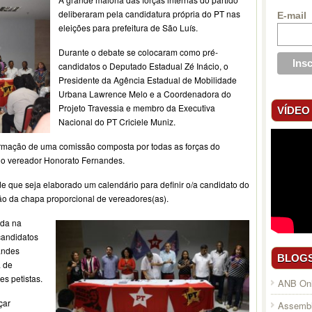
deliberaram pela candidatura própria do PT nas
E-mail
eleições para prefeitura de São Luís.
Durante o debate se colocaram como pré-
candidatos o Deputado Estadual Zé Inácio, o
Presidente da Agência Estadual de Mobilidade
Urbana Lawrence Melo e a Coordenadora do
Projeto Travessia e membro da Executiva
VÍDEO
Nacional do PT Criciele Muniz.
a formação de uma comissão composta por todas as forças do
elo vereador Honorato Fernandes.
 que seja elaborado um calendário para definir o/a candidato do
ção da chapa proporcional de vereadores(as).
ada na
 candidatos
randes
BLOG
 de
es petistas.
ANB Onl
çar
Assembl