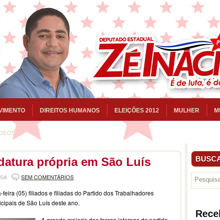
VIMENTO
DIREITOS HUMANOS
ELEIÇÕES 2012
MULHER
M
ÍDEOS
BUSCA
datura própria em São Luís
NSA
SEM COMENTÁRIOS
feira (05) filiados e filiadas do Partido dos Trabalhadores
cipais de São Luís deste ano.
Rece
A grande maioria das forças internas do partido