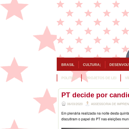
BRASIL
CULTURA;
DESENVOL
POLITICA
PROJETOS DE LEI
V
PT decide por candi
06/03/2020
ASSESSORIA DE IMPRE
Em plenária realizada na noite desta quinta-
discutiram o papel do PT nas eleições muni