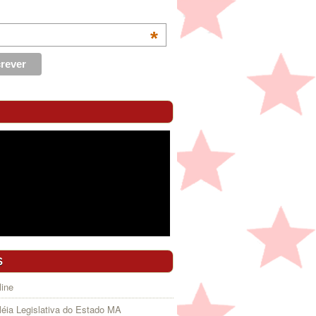
*
S
ine
éia Legislativa do Estado MA