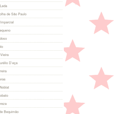
 Leda
olha de São Paulo
 Imparcial
Pequeno
rdoso
lo
Vieira
urélio D`eça
reira
eras
Noblat
Lobato
ereza
 de Bequimão