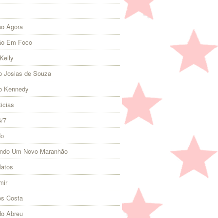
o Agora
ão Em Foco
Kelly
 Josias de Souza
o Kennedy
icias
4/7
do
indo Um Novo Maranhão
Matos
mir
s Costa
do Abreu