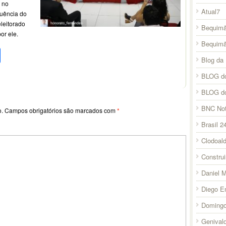
, no
Atual7
uência do
leitorado
Bequimã
or ele.
Bequim
pp
l
legram
Compartilhar
Blog da 
BLOG do
BLOG d
BNC Not
o.
Campos obrigatórios são marcados com
*
Brasil 2
Clodoal
Constru
Daniel 
Diego E
Domingo
Genival