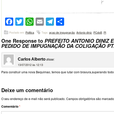
Facebook
Twitter
WhatsApp
Email
Telegram
Compartilhar
Postado em:
Politica
Tags:
açao de impugnação
,
Antonio diniz
,
PCdoB
,
Pt
One Response to
PREFEITO ANTONIO DINIZ 
PEDIDO DE IMPUGNAÇÃO DA COLIGAÇÃO PT
Carlos Alberto
disse:
13/07/2012 às 12:13
Para construir uma nova Bequimao, temos que lutar com bravura,superando todo
Deixe um comentário
O seu endereço de e-mail não será publicado.
Campos obrigatórios são marcad
Comentário
*