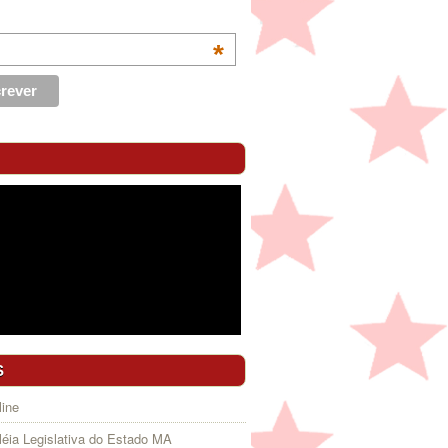
*
S
ine
éia Legislativa do Estado MA