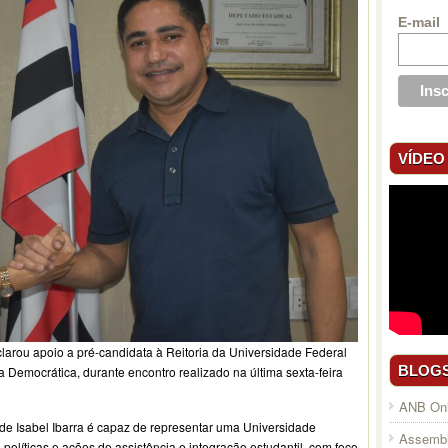
E-mail
VÍDEO
larou apoio a pré-candidata à Reitoria da Universidade Federal
BLOG
 Democrática, durante encontro realizado na última sexta-feira
ANB Onl
de Isabel Ibarra é capaz de representar uma Universidade
Assembl
a políticas e ações de assistência e integração estudantil, com foco