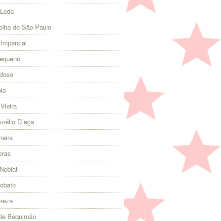
 Leda
olha de São Paulo
 Imparcial
Pequeno
rdoso
lo
Vieira
urélio D`eça
reira
eras
Noblat
Lobato
ereza
 de Bequimão