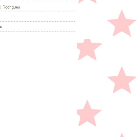
l Rodrigues
eu