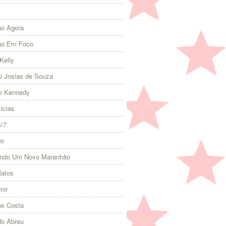
o Agora
ão Em Foco
Kelly
 Josias de Souza
o Kennedy
icias
4/7
do
indo Um Novo Maranhão
Matos
mir
s Costa
do Abreu