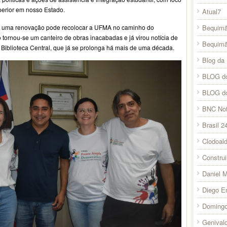
perior em nosso Estado.
Atual7
e uma renovação pode recolocar a UFMA no caminho do
Bequimã
 tornou-se um canteiro de obras inacabadas e já virou notícia de
Bequim
Biblioteca Central, que já se prolonga há mais de uma década.
Blog da 
BLOG do
BLOG d
BNC Not
Brasil 2
Clodoal
Constru
Daniel 
Diego E
Domingo
Genival