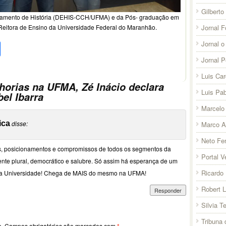
Gilberto
partamento de História (DEHIS-CCH/UFMA) e da Pós- graduação em
Jornal F
Reitora de Ensino da Universidade Federal do Maranhão.
pp
l
legram
Compartilhar
Jornal o
Jornal 
Luis Ca
horias na UFMA, Zé Inácio declara
Luis Pab
bel Ibarra
Marcelo 
ica
disse:
Marco A
Neto Fer
ias, posicionamentos e compromissos de todos os segmentos da
Portal V
te plural, democrático e salubre. Só assim há esperança de um
Ricardo 
 da Universidade! Chega de MAIS do mesmo na UFMA!
Robert 
Responder
Silvia T
Tribuna
o.
Campos obrigatórios são marcados com
*