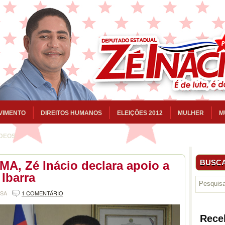
VIMENTO
DIREITOS HUMANOS
ELEIÇÕES 2012
MULHER
M
ÍDEOS
BUSCA
MA, Zé Inácio declara apoio a
 Ibarra
NSA
1 COMENTÁRIO
Rece