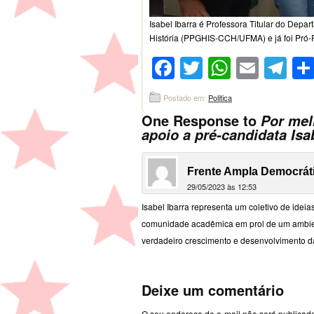
Isabel Ibarra é Professora Titular do De
História (PPGHIS-CCH/UFMA) e já foi Pró-
Facebook
Twitter
WhatsA
Emai
Te
Postado em:
Politica
One Response to
Por mel
apoio a pré-candidata Isa
Frente Ampla Democrát
29/05/2023 às 12:53
Isabel Ibarra representa um coletivo de ide
comunidade acadêmica em prol de um ambien
verdadeiro crescimento e desenvolvimento
Deixe um comentário
O seu endereço de e-mail não será publicad