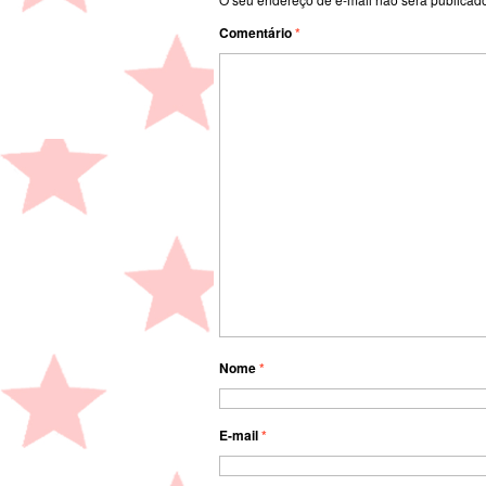
Comentário
*
Nome
*
E-mail
*