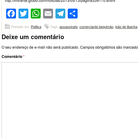
http://imirante.globo.com/noticias/2013/05/13/pagina339170.shtml
Facebook
Twitter
WhatsApp
Email
Telegram
Compartilhar
Postado em:
Politica
Tags:
assassinato
,
comerciante bequimão
,
joão de libanha
Deixe um comentário
O seu endereço de e-mail não será publicado.
Campos obrigatórios são marcad
Comentário
*