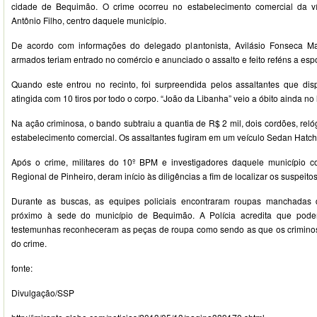
cidade de Bequimão. O crime ocorreu no estabelecimento comercial da ví
Antônio Filho, centro daquele município.
De acordo com informações do delegado plantonista, Avilásio Fonseca M
armados teriam entrado no comércio e anunciado o assalto e feito reféns a espo
Quando este entrou no recinto, foi surpreendida pelos assaltantes que dis
atingida com 10 tiros por todo o corpo. “João da Libanha” veio a óbito ainda no 
Na ação criminosa, o bando subtraiu a quantia de R$ 2 mil, dois cordões, relóg
estabelecimento comercial. Os assaltantes fugiram em um veículo Sedan Hatch,
Após o crime, militares do 10º BPM e investigadores daquele município 
Regional de Pinheiro, deram início às diligências a fim de localizar os suspeitos
Durante as buscas, as equipes policiais encontraram roupas manchada
próximo à sede do município de Bequimão. A Polícia acredita que podem
testemunhas reconheceram as peças de roupa como sendo as que os criminos
do crime.
fonte:
Divulgação/SSP