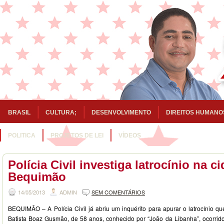
BRASIL
CULTURA;
DESENVOLVIMENTO
DIREITOS HUMANO
POLITICA
PROJETOS DE LEI
VÍDEOS
Polícia Civil investiga latrocínio na c
Bequimão
14/05/2013
ADMIN
SEM COMENTÁRIOS
BEQUIMÃO – A Polícia Civil já abriu um inquérito para apurar o latrocínio q
Batista Boaz Gusmão, de 58 anos, conhecido por “João da Libanha”, ocorrido