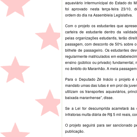
aquaviário intermunicipal do Estado do 
foi aprovado nesta terça-feira 23/10, d
ordem do dia na Assembleia Legislativa.
Com o projeto os estudantes que aprese
carteira de estudante dentro da validad
pelas organizações estudantis, terão direi
passagem, com desconto de 50% sobre o 
bilhete de passageiro. Os estudantes de
regularmente matriculados em estabeleci
ensino (público ou privado) fundamental, 
no âmbito do Maranhão. A meia passagem fu
Para o Deputado Zé Inácio o projeto é 
mandato umas das lutas é em prol da juven
utilizam os transportes aquaviários, pri
baixada maranhense”, disse.
Se a Lei for descumprida acarretará às o
infratoras multa diária de R$ 5 mil reais, 
O projeto seguirá para ser sancionado p
publicação.