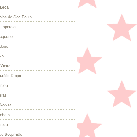
 Leda
olha de São Paulo
 Imparcial
Pequeno
rdoso
lo
Vieira
urélio D`eça
reira
eras
Noblat
Lobato
ereza
 de Bequimão