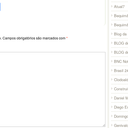
pp
l
legram
Compartilhar
Atual7
Bequimã
Bequim
Blog da 
o.
Campos obrigatórios são marcados com
*
BLOG do
BLOG d
BNC Not
Brasil 2
Clodoal
Constru
Daniel 
Diego E
Domingo
Genival