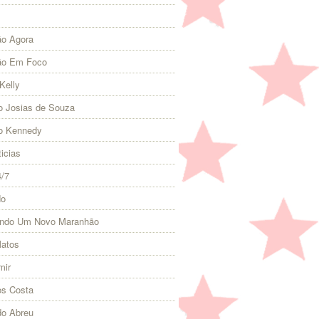
o Agora
ão Em Foco
Kelly
 Josias de Souza
o Kennedy
icias
4/7
do
indo Um Novo Maranhão
Matos
mir
s Costa
do Abreu