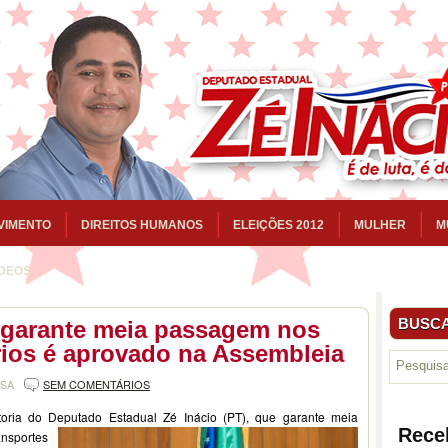
VIMENTO
DIREITOS HUMANOS
ELEIÇÕES 2012
MULHER
M
ÍDEOS
BUSCA
 garante meia passagem nos
rios é aprovado na Assembleia
NSA
SEM COMENTÁRIOS
oria do Deputado Estadual Zé Inácio (PT), que garante meia
Rece
ansportes