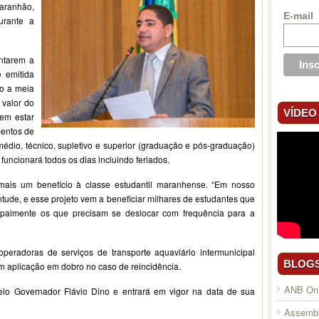
Maranhão,
E-mail
urante a
ntarem a
e emitida
to a meia
valor do
VÍDEO
vem estar
mentos de
médio, técnico, supletivo e superior (graduação e pós-graduação)
ncionará todos os dias incluindo feriados.
mais um benefício à classe estudantil maranhense. “Em nosso
tude, e esse projeto vem a beneficiar milhares de estudantes que
ncipalmente os que precisam se deslocar com frequência para a
peradoras de serviços de transporte aquaviário intermunicipal
BLOG
com aplicação em dobro no caso de reincidência.
ANB Onl
elo Governador Flávio Dino e entrará em vigor na data de sua
Assembl