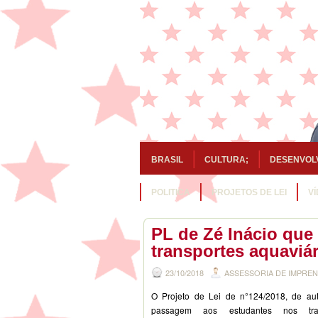
BRASIL
CULTURA;
DESENVOL
POLITICA
PROJETOS DE LEI
V
PL de Zé Inácio que
transportes aquaviá
23/10/2018
ASSESSORIA DE IMPRE
O Projeto de Lei de n°124/2018, de aut
passagem aos estudantes nos
tr