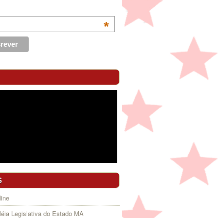
*
S
ine
éia Legislativa do Estado MA