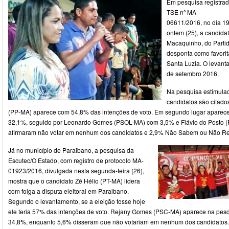
Em pesquisa registrad
TSE nº MA
06611/2016, no dia 19
ontem (25), a candidat
Macaquinho, do Partid
desponta como favorita
Santa Luzia. O levanta
de setembro 2016.
Na pesquisa estimula
candidatos são citad
(PP-MA) aparece com 54,8% das intenções de voto. Em segundo lugar aparec
32,1%, seguido por Leonardo Gomes (PSOL-MA) com 3,5% e Flávio do Posto 
afirmaram não votar em nenhum dos candidatos e 2,9% Não Sabem ou Não R
Já no município de Paraibano, a pesquisa da
Escutec/O Estado, com registro de protocolo MA-
01923/2016, divulgada nesta segunda-feira (26),
mostra que o candidato Zé Hélio (PT-MA) lidera
com folga a disputa eleitoral em Paraibano.
Segundo o levantamento, se a eleição fosse hoje
ele teria 57% das intenções de voto. Rejany Gomes (PSC-MA) aparece na pes
34,8%, enquanto 5,6% disseram que não votariam em nenhum dos candidatos