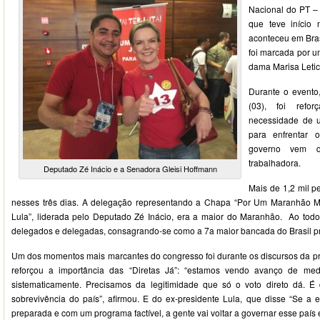
Nacional do PT – M
que teve início n
aconteceu em Bras
foi marcada por 
dama Marisa Letic
Durante o evento
(03), foi refo
necessidade de u
para enfrentar 
governo vem q
trabalhadora.
Deputado Zé Inácio e a Senadora Gleisi Hoffmann
Mais de 1,2 mil 
nesses três dias. A delegação representando a Chapa “Por Um Maranhão M
Lula”, liderada pelo Deputado Zé Inácio, era a maior do Maranhão. Ao todo
delegados e delegadas, consagrando-se como a 7a maior bancada do Brasil p
Um dos momentos mais marcantes do congresso foi durante os discursos da pr
reforçou a importância das “Diretas Já”: “estamos vendo avanço de me
sistematicamente. Precisamos da legitimidade que só o voto direto dá. É
sobrevivência do país”, afirmou. E do ex-presidente Lula, que disse “Se a 
preparada e com um programa factível, a gente vai voltar a governar esse país 