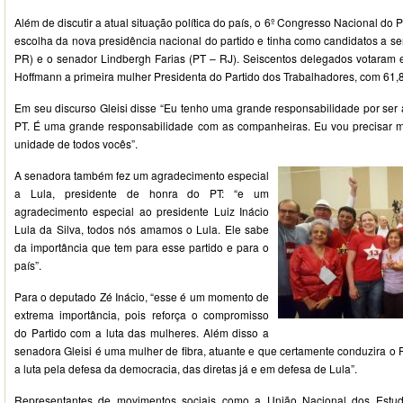
Além de discutir a atual situação política do país, o 6º Congresso Nacional d
escolha da nova presidência nacional do partido e tinha como candidatos a s
PR) e o senador Lindbergh Farias (PT – RJ). Seiscentos delegados votaram 
Hoffmann a primeira mulher Presidenta do Partido dos Trabalhadores, com 61,
Em seu discurso Gleisi disse “Eu tenho uma grande responsabilidade por ser a
PT. É uma grande responsabilidade com as companheiras. Eu vou precisar m
unidade de todos vocês”.
A senadora também fez um agradecimento especial
a Lula, presidente de honra do PT: “e um
agradecimento especial ao presidente Luiz Inácio
Lula da Silva, todos nós amamos o Lula. Ele sabe
da importância que tem para esse partido e para o
país”.
Para o deputado Zé Inácio, “esse é um momento de
extrema importância, pois reforça o compromisso
do Partido com a luta das mulheres. Além disso a
senadora Gleisi é uma mulher de fibra, atuante e que certamente conduzira o
a luta pela defesa da democracia, das diretas já e em defesa de Lula”.
Representantes de movimentos sociais como a União Nacional dos Estu