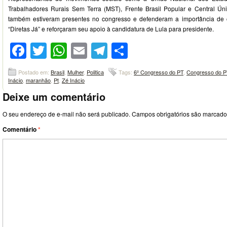
Trabalhadores Rurais Sem Terra (MST), Frente Brasil Popular e Central Ún
também estiveram presentes no congresso e defenderam a importância de o 
“Diretas Já” e reforçaram seu apoio à candidatura de Lula para presidente.
Facebook
Twitter
WhatsApp
Email
Telegram
Compartilhar
Postado em:
Brasil
,
Mulher
,
Politica
Tags:
6º Congresso do PT
,
Congresso do P
Inácio
,
maranhão
,
Pt
,
Zé Inácio
Deixe um comentário
O seu endereço de e-mail não será publicado.
Campos obrigatórios são marcad
Comentário
*