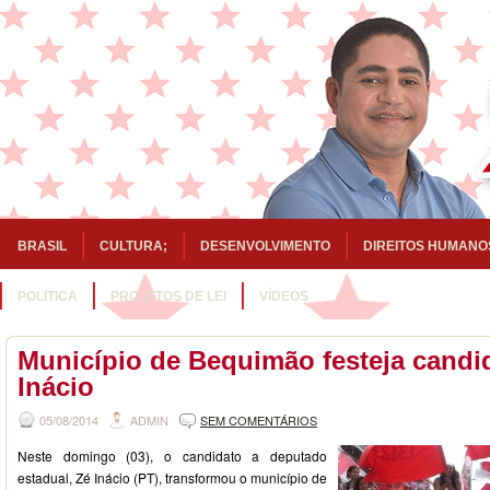
BRASIL
CULTURA;
DESENVOLVIMENTO
DIREITOS HUMANO
POLITICA
PROJETOS DE LEI
VÍDEOS
Município de Bequimão festeja candi
Inácio
05/08/2014
ADMIN
SEM COMENTÁRIOS
Neste domingo (03), o candidato a deputado
estadual, Zé Inácio (PT), transformou o município de