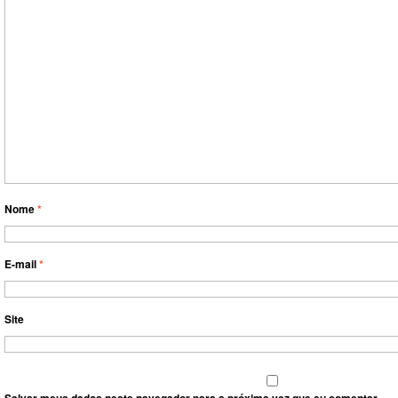
Nome
*
E-mail
*
Site
Salvar meus dados neste navegador para a próxima vez que eu comentar.