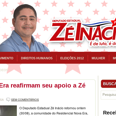
VIMENTO
DIREITOS HUMANOS
ELEIÇÕES 2012
MULHER
M
ÍDEOS
BUSCA
ra reafirmam seu apoio a Zé
NSA
SEM COMENTÁRIOS
O Deputado Estadual Zé Inácio retornou ontem
Rece
(30/08), a comunidade do Residencial Nova Era,