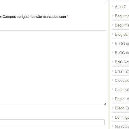
Atual7
Bequimã
o.
Campos obrigatórios são marcados com
*
Bequim
Blog da 
BLOG do
BLOG d
BNC Not
Brasil 2
Clodoal
Constru
Daniel 
Diego E
Domingo
Genival