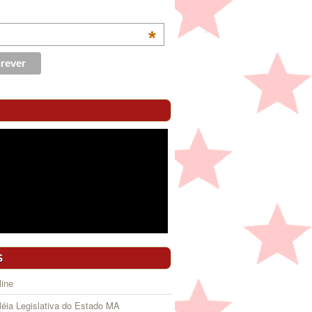
*
S
ine
éia Legislativa do Estado MA