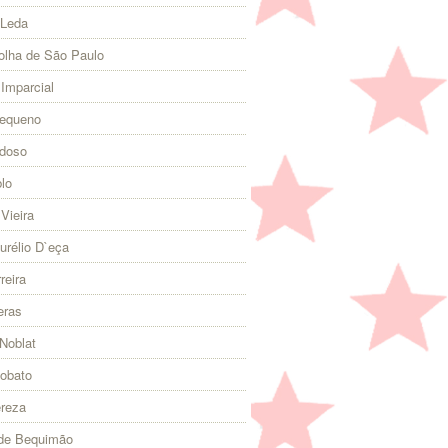
 Leda
olha de São Paulo
 Imparcial
Pequeno
rdoso
lo
Vieira
urélio D`eça
reira
eras
Noblat
Lobato
ereza
 de Bequimão