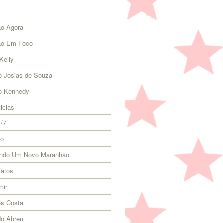
o Agora
ão Em Foco
Kelly
 Josias de Souza
o Kennedy
icias
4/7
do
indo Um Novo Maranhão
Matos
mir
s Costa
do Abreu