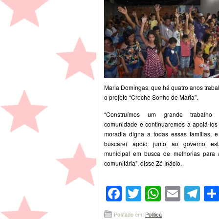
Maria Domingas, que há quatro anos traba
o projeto “Creche Sonho de Maria”.
“Construímos um grande trabalh
comunidade e continuaremos a apoiá-los
moradia digna a todas essas famílias, 
buscarei apoio junto ao governo es
municipal em busca de melhorias para 
comunitária”, disse Zé Inácio.
Facebook
Twitter
WhatsA
Emai
Te
Postado em:
Politica