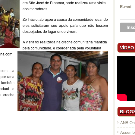
em São José de Ribamar, onde realizou uma visita
E-mail
aos moradores.
Zé Inácio, abraçou a causa da comunidade, quando
eles solicitaram seu apoio para que não fossem
despejados do lugar onde vivem.
A visita foi realizada na creche comunitária mantida
VÍDEO
pela comunidade, e coordenada pela voluntária
lha com
o com a
 por uma
e também
tadual e
a creche
BLOG
pp
l
legram
Compartilhar
ANB Onl
Assembl