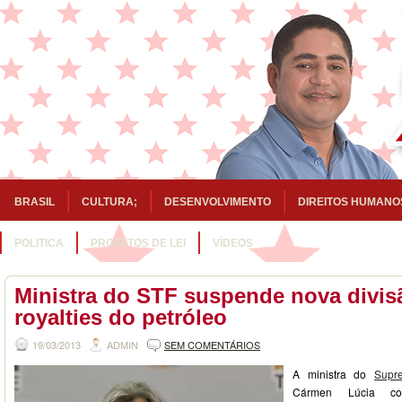
BRASIL
CULTURA;
DESENVOLVIMENTO
DIREITOS HUMANO
POLITICA
PROJETOS DE LEI
VÍDEOS
Ministra do STF suspende nova divis
royalties do petróleo
19/03/2013
ADMIN
SEM COMENTÁRIOS
A ministra do
Supr
Cármen Lúcia co