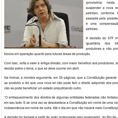
(provisória) nesta
suspender a nova red
petróleo, conforme
passada pela presid
é uma compensaçã
petróleo.
A decisão do STF im
igualitária dos tr
produtores e não pro
blocos em operação quanto para futuras áreas de produção.
Com isso, volta a valer a antiga divisão, com maior benefício aos produtores,
decida sobre o tema, o que só deve ocorrer em abril.
Na liminar, a ministra argumenta, em 35 páginas, que a Constituição garant
ao produtor e diz que uma nova lei não pode ferir o direito adquirido dos pro
não se pode beneficiar um estado prejudicando outro.
“O enfraquecimento dos direitos de algumas entidades federadas não fortale
em seu todo. E se uma vez se desobedece a Constituição em nome de uma nec
inobservância em nome de outra. Até o dia em que não haverá mais Constituiçã
A decisão foi tomada a partir de ação protocolada pelo governador do Rio de 