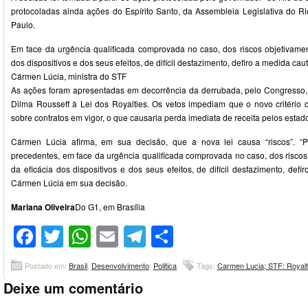
protocoladas ainda ações do Espírito Santo, da Assembleia Legislativa do Ri
Paulo.
Em face da urgência qualificada comprovada no caso, dos riscos objetivame
dos dispositivos e dos seus efeitos, de difícil desfazimento, defiro a medida caut
Cármen Lúcia, ministra do STF
As ações foram apresentadas em decorrência da derrubada, pelo Congresso,
Dilma Rousseff à Lei dos Royalties. Os vetos impediam que o novo critério d
sobre contratos em vigor, o que causaria perda imediata de receita pelos estad
Cármen Lúcia afirma, em sua decisão, que a nova lei causa “riscos”. “P
precedentes, em face da urgência qualificada comprovada no caso, dos risco
da eficácia dos dispositivos e dos seus efeitos, de difícil desfazimento, defi
Cármen Lúcia em sua decisão.
Mariana Oliveira
Do G1, em Brasília
Facebook
Twitter
WhatsApp
Email
Telegram
Compartilhar
Postado em:
Brasil
,
Desenvolvimento
,
Politica
Tags:
Carmen Lucia; STF: Royalt
Deixe um comentário