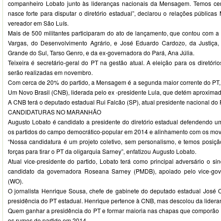
companheiro Lobato junto às lideranças nacionais da Mensagem. Temos cer
nasce forte para disputar o diretório estadual”, declarou o relações públicas
vereador em São Luís.
Mais de 500 militantes participaram do ato de lançamento, que contou com a
Vargas, do Desenvolvimento Agrário, e José Eduardo Cardozo, da Justiça
Grande do Sul, Tarso Genro, e da ex-governadora do Pará, Ana Júlia.
Teixeira é secretário-geral do PT na gestão atual. A eleição para os diretóri
serão realizadas em novembro.
Com cerca de 20% do partido, a Mensagem é a segunda maior corrente do PT,
Um Novo Brasil (CNB), liderada pelo ex -presidente Lula, que detém aproxim
A CNB terá o deputado estadual Rui Falcão (SP), atual presidente nacional do P
CANDIDATURAS NO MARANHÃO
Augusto Lobato é candidato a presidente do diretório estadual defendendo u
os partidos do campo democrático-popular em 2014 e alinhamento com os mov
“Nossa candidatura é um projeto coletivo, sem personalismo, e temos posição
forças para tirar o PT da oligarquia Sarney”, enfatizou Augusto Lobato.
Atual vice-presidente do partido, Lobato terá como principal adversário o si
candidato da governadora Roseana Sarney (PMDB), apoiado pelo vice-gov
(WO).
O jornalista Henrique Sousa, chefe de gabinete do deputado estadual José C
presidência do PT estadual. Henrique pertence à CNB, mas descolou da lider
Quem ganhar a presidência do PT e formar maioria nas chapas que comporão o d
os rumos do partido em 2014.