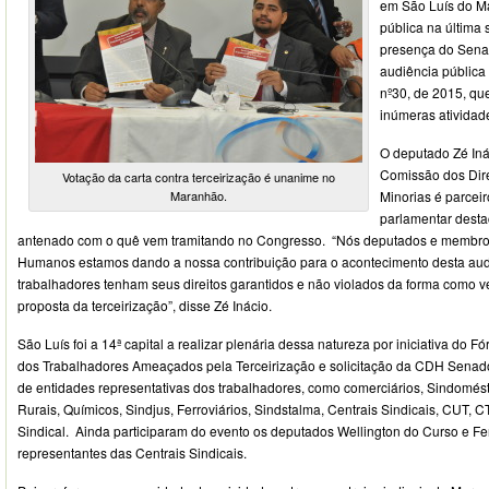
em São Luís do M
pública na última s
presença do Sena
audiência pública 
nº30, de 2015, que
inúmeras atividade
O deputado Zé Iná
Comissão dos Dir
Votação da carta contra terceirização é unanime no
Maranhão.
Minorias é parcei
parlamentar dest
antenado com o quê vem tramitando no Congresso. “Nós deputados e membros
Humanos estamos dando a nossa contribuição para o acontecimento desta audi
trabalhadores tenham seus direitos garantidos e não violados da forma como
proposta da terceirização”, disse Zé Inácio.
São Luís foi a 14ª capital a realizar plenária dessa natureza por iniciativa do 
dos Trabalhadores Ameaçados pela Terceirização e solicitação da CDH Senad
de entidades representativas dos trabalhadores, como comerciários, Sindomésti
Rurais, Químicos, Sindjus, Ferroviários, Sindstalma, Centrais Sindicais, CUT, 
Sindical. Ainda participaram do evento os deputados Wellington do Curso e F
representantes das Centrais Sindicais.