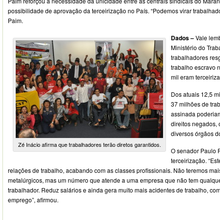
Paim reforçou a necessidade da unicidade entre as centrais sindicais do Maranh
possibilidade de aprovação da terceirização no País. “Podemos virar trabalhad
Paim.
Dados –
Vale lemb
Ministério do Trab
trabalhadores res
trabalho escravo 
mil eram terceiriz
Dos atuais 12,5 mi
37 milhões de tra
assinada poderiam 
direitos negados,
diversos órgãos do
Zé Inácio afirma que trabalhadores terão diretos garantidos.
O senador Paulo Pa
terceirização. “Es
relações de trabalho, acabando com as classes profissionais. Não teremos mai
metalúrgicos, mas um número que atende a uma empresa que não tem qualque
trabalhador. Reduz salários e ainda gera muito mais acidentes de trabalho, c
emprego”, afirmou.