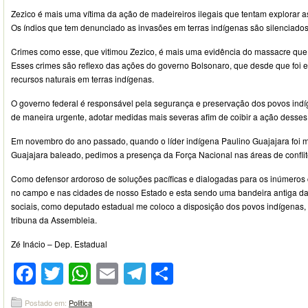
Zezico é mais uma vítima da ação de madeireiros ilegais que tentam explorar as
Os índios que tem denunciado as invasões em terras indígenas são silenciados 
Crimes como esse, que vitimou Zezico, é mais uma evidência do massacre que 
Esses crimes são reflexo das ações do governo Bolsonaro, que desde que foi e
recursos naturais em terras indígenas.
O governo federal é responsável pela segurança e preservação dos povos indíg
de maneira urgente, adotar medidas mais severas afim de coibir a ação desses
Em novembro do ano passado, quando o líder indígena Paulino Guajajara foi mor
Guajajara baleado, pedimos a presença da Força Nacional nas áreas de confli
Como defensor ardoroso de soluções pacíficas e dialogadas para os inúmeros c
no campo e nas cidades de nosso Estado e esta sendo uma bandeira antiga da
sociais, como deputado estadual me coloco a disposição dos povos indígenas, 
tribuna da Assembleia.
Zé Inácio – Dep. Estadual
Facebook
Twitter
WhatsApp
Email
Telegram
Compartilhar
Postado em:
Politica