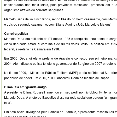
considerados dos mais letais, pois provocam metástase, processo em qu
organismo através da corrente sanguínea.
Marcelo Déda deixa cinco filhos, sendo três do primeiro casamento, com Márcia
e dois do segundo casamento, com Eliane Aquino (João Marcelo e Mateus).
Carreira política
Marcelo Déda era militante do PT desde 1985 e conquistou seu primeiro cargo
eleito deputado estadual com mais de 30 mil votos. Voltou à política em 199
federal, e reeleito na Câmara em 1998.
Em 2000, Déda foi eleito prefeito de Aracaju e começou seu primeiro mand
2004. Além disso, o petista foi eleito governador de Sergipe em 2007 e reeleit
No fim de 2009, o Ministério Público Eleitoral (MPE) pediu ao Tribunal Superio
por abuso de poder. Em 2010, o TSE absolveu Déda da mesma acusação.
Dilma fala em ‘grande amigo’
A presidente Dilma Rousseff lamentou em seu perfil no microblog Twitter, a mo
Marcelo Déda. A chefe do Executivo disse na rede social que perdeu “um gran
falta”.
Em nota oficial divulgada pelo Palácio do Planalto, a presidente ressaltou os tal
chefe do Executivo sergipano.