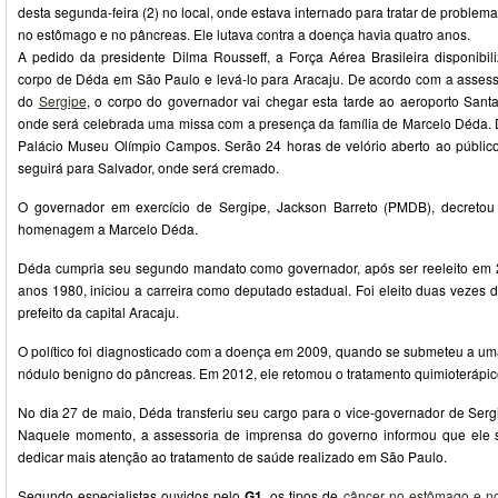
desta segunda-feira (2) no local, onde estava internado para tratar de proble
no estômago e no pâncreas. Ele lutava contra a doença havia quatro anos.
A pedido da presidente Dilma Rousseff, a Força Aérea Brasileira disponibi
corpo de Déda em São Paulo e levá-lo para Aracaju. De acordo com a asses
do
Sergipe
, o corpo do governador vai chegar esta tarde ao aeroporto Santa
onde será celebrada uma missa com a presença da família de Marcelo Déda. D
Palácio Museu Olímpio Campos. Serão 24 horas de velório aberto ao público. 
seguirá para Salvador, onde será cremado.
O governador em exercício de Sergipe, Jackson Barreto (PMDB), decretou l
homenagem a Marcelo Déda.
Déda cumpria seu segundo mandato como governador, após ser reeleito em 2
anos 1980, iniciou a carreira como deputado estadual. Foi eleito duas vezes 
prefeito da capital Aracaju.
O político foi diagnosticado com a doença em 2009, quando se submeteu a uma
nódulo benigno do pâncreas. Em 2012, ele retomou o tratamento quimioterápic
No dia 27 de maio, Déda transferiu seu cargo para o vice-governador de Serg
Naquele momento, a assessoria de imprensa do governo informou que ele se
dedicar mais atenção ao tratamento de saúde realizado em São Paulo.
Segundo especialistas ouvidos pelo
G1
, os tipos de
câncer no estômago e n