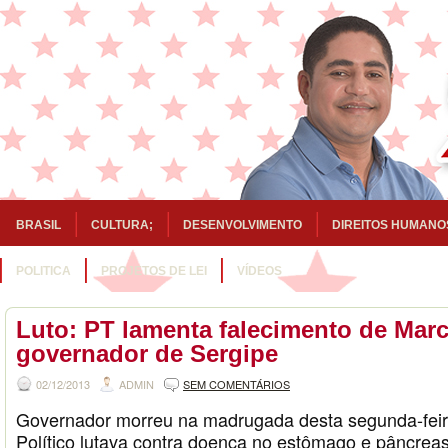
BRASIL
CULTURA;
DESENVOLVIMENTO
DIREITOS HUMANO
POLITICA
PROJETOS DE LEI
VÍDEOS
Luto: PT lamenta falecimento de Marc
governador de Sergipe
02/12/2013
ADMIN
SEM COMENTÁRIOS
Governador morreu na madrugada desta segunda-feira
Político lutava contra doença no estômago e pâncreas